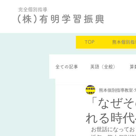
完全個別指導
(株)有明学習振興
TOP
熊本個別指
全ての記事
英語（全般）
算
熊本個別指導教室
定期テスト結果
自己肯定感
「なぜそ
れる時代
　お世話になってお