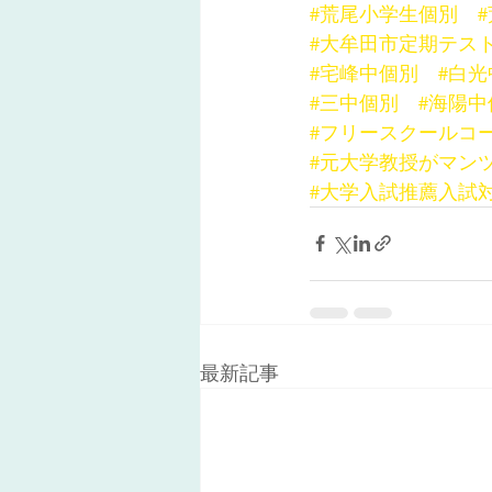
#荒尾小学生個別
#大牟田市定期テス
#宅峰中個別
#白
#三中個別
#海陽中
#フリースクールコ
#元大学教授がマン
#大学入試推薦入試
最新記事