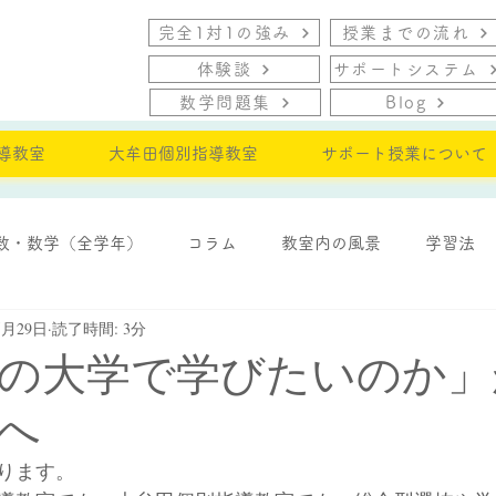
完全1対1の強み
授業までの流れ
体験談
サポートシステム
数学問題集
Blog
導教室
大牟田個別指導教室
サポート授業について
数・数学（全学年）
コラム
教室内の風景
学習法
5月29日
読了時間: 3分
・モチベーション
の大学で学びたいのか」
へ
ります。