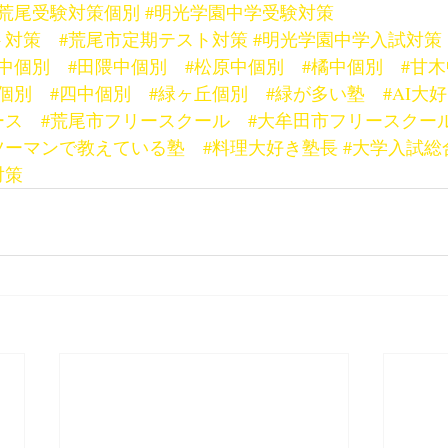
#荒尾受験対策個別
#明光学園中学受験対策
ト対策
#荒尾市定期テスト対策
#明光学園中学入試対策
光中個別
#田隈中個別
#松原中個別
#橘中個別
#甘
個別
#四中個別
#緑ヶ丘個別
#緑が多い塾
#AI大
ース
#荒尾市フリースクール
#大牟田市フリースクー
ツーマンで教えている塾
#料理大好き塾長
#大学入試総
対策