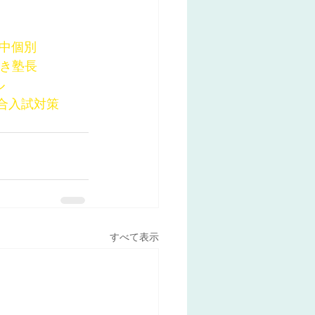
木中個別
好き塾長
ル
合入試対策
すべて表示