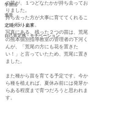
の苗が、１つどなたかが持ち去ってお
学習法
りました。
進学
持ち去った方が大事に育ててくれるこ
とを祈ります。
定期テスト結果
写真にある、残った２つの苗は、荒尾
自己肯定感・モチベーション
の熊本個別指導教室の管理者の下河く
んが、「荒尾の方にも花を置きた
い！」と言っていたため、荒尾に置き
ました。
また種から苗を育てる予定です。今か
ら種を植えれば、夏休み前には発芽か
らある程度まで育つだろうと思われま
す。