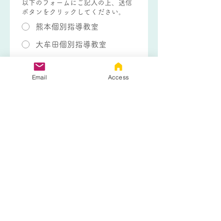
以下のフォームにご記入の上、送信
ボタンをクリックしてください。
熊本個別指導教室
大牟田個別指導教室
熊本個別指導教室 フリース
クールコース
Email
Access
生徒さんのお名前
*
生徒さんの学年
*
電話番号
*
メールアドレス
*
お問い合わせ内容