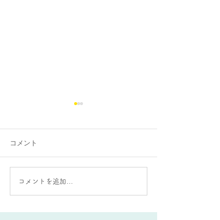
コメント
大牟田個別指導教室の教
某生徒のお気に
コメントを追加…
室前の花壇
牟田個別指導教