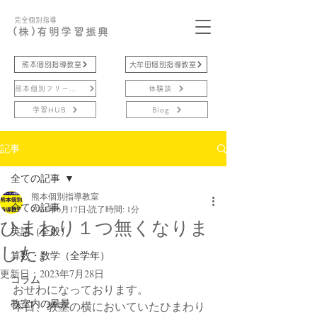
完全個別指導
(株)有明学習振興
熊本個別指導教室
大牟田個別指導教室
熊本個別フリースクール
体験談
学習HUB
Blog
記事
全ての記事
熊本個別指導教室
全ての記事
2023年6月17日
読了時間: 1分
ひまわり１つ無くなりま
英語（全般）
した。
算数・数学（全学年）
更新日：
2023年7月28日
コラム
おせわになっております。
教室内の風景
本日、教室の横においていたひまわり