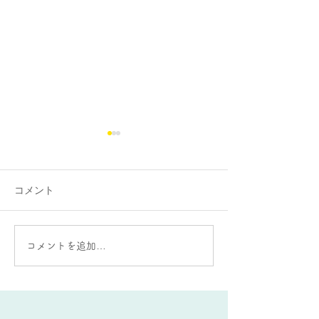
コメント
大蛇山：雄と雌の違いが
AIをうまく使う
コメントを追加…
ある？
要な能力とは？