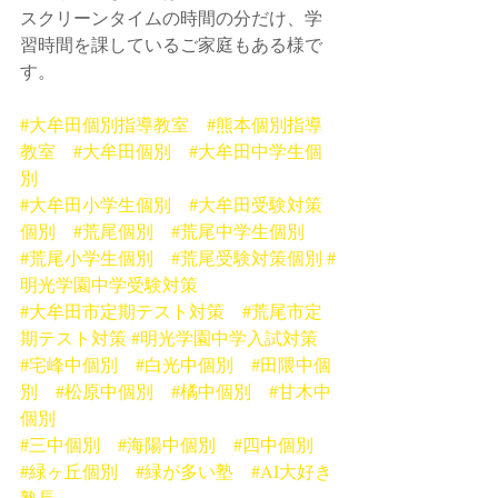
スクリーンタイムの時間の分だけ、学
習時間を課しているご家庭もある様で
す。
#大牟田個別指導教室
#熊本個別指導
教室
#大牟田個別
#大牟田中学生個
別
#大牟田小学生個別
#大牟田受験対策
個別
#荒尾個別
#荒尾中学生個別
#荒尾小学生個別
#荒尾受験対策個別
#
明光学園中学受験対策
#大牟田市定期テスト対策
#荒尾市定
期テスト対策
#明光学園中学入試対策
#宅峰中個別
#白光中個別
#田隈中個
別
#松原中個別
#橘中個別
#甘木中
個別
#三中個別
#海陽中個別
#四中個別
#緑ヶ丘個別
#緑が多い塾
#AI大好き
塾長