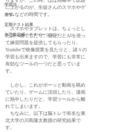
学習法
に上がるのが、生徒さんのスマホやゲ
ームなどの時間です。
進学
定期テスト結果
　スマホやタブレットは、ちょっとし
自己肯定感・モチベーション
た調べ物でしたり、最近だとAIを使っ
て練習問題を提供してもらったり、
Youtubeで映像授業を見たりと、諸々の
学習も出来ますので、学習にも非常に
有効なツールの一つだと思っていま
す。
　しかし、これがボーッと動画を眺め
ていたり、ゲームに没頭したり、漫画
に熱中したりだと、学習ツールから離
れてしまいます。
　ちなみに、以下は脳トレで有名な東
北大学の川島隆太教授の研究結果で
す。