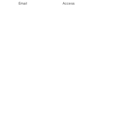
ボタンをクリックしてください。
Email
Access
熊本個別指導教室
大牟田個別指導教室
熊本個別指導教室 フリース
クールコース
生徒さんのお名前
*
生徒さんの学年
*
電話番号
*
メールアドレス
*
お問い合わせ内容