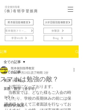
完全個別指導
(株)有明学習振興
熊本個別指導教室
大牟田個別指導教室
熊本個別フリースクール
体験談
学習HUB
Blog
記事
全ての記事
熊本個別指導教室
全ての記事
2025年7月23日
読了時間: 2分
スマホは勉強の敵？
英語（全般）
　お世話になっております。
算数・数学（全学年）
　当教室では、どなた様もご入会の時
コラム
でしたり、学校の長期休みの前には保
護者様も交えて三者面談を行なってお
教室内の風景
りますが、この時、ほぼ高確率で話題