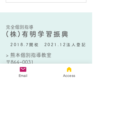
高校の進学の可
ていただきました。 また、同
の生活に関して
時に解説の一部をこのHPに
載せるとも記載しておりまし
たので、実際に「数学問題
完全個別指導
(株)有明学習振興
集」ページに掲載させていた
だきました。(明...
2018.7開校 2021.12法人登記
> 熊本個別指導教室
〒864−0031
熊本県荒尾市川登1867−5
TEL：
0968-80-0266
Email
Access
> 大牟田個別指導教室
〒836-0802
福岡県大牟田市日出町1丁目4−１
TEL：
0944-32-9012
お問い合わせはこちら