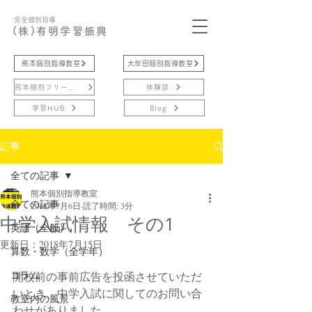
完全個別指導
(株)有明学習振興
熊本個別指導教室
大牟田個別指導教室
熊本個別フリースクール
体験談
学習HUB
Blog
記事
全ての記事
熊本個別指導教室
全ての記事
2018年7月6日
読了時間: 3分
中学入試情報 その1
英語（全般）
更新日：
2018年7月15日
算数・数学（全学年）
コラム
開校前の事前広告を投函させていただ
いとき、中学入試に関してのお問い合
教室内の風景
わせがありました。