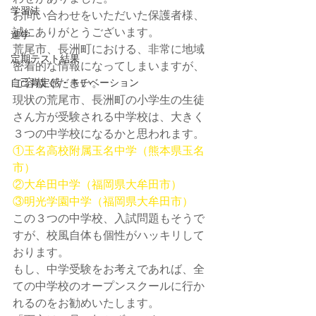
学習法
お問い合わせをいただいた保護者様、
誠にありがとうございます。
進学
荒尾市、長洲町における、非常に地域
定期テスト結果
密着的な情報になってしまいますが、
ご容赦ください。
自己肯定感・モチベーション
現状の荒尾市、長洲町の小学生の生徒
さん方が受験される中学校は、大きく
３つの中学校になるかと思われます。
①玉名高校附属玉名中学（熊本県玉名
市）
②大牟田中学（福岡県大牟田市）
③明光学園中学（福岡県大牟田市）
この３つの中学校、入試問題もそうで
すが、校風自体も個性がハッキリして
おります。
もし、中学受験をお考えであれば、全
ての中学校のオープンスクールに行か
れるのをお勧めいたします。