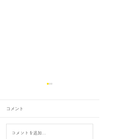
明光学園中学の算数の過
去問解説を掲載しまし
た。
コメント
先日のブログで、「熊本個別
指導教室・大牟田個別指導教
室、どちらも明光学園中学の
算数の過去問を作成してい
特別支援学校か
コメントを追加…
る」という様な旨を記載させ