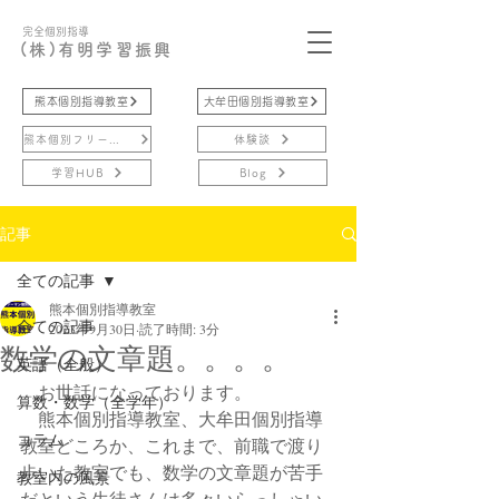
完全個別指導
(株)有明学習振興
熊本個別指導教室
大牟田個別指導教室
熊本個別フリースクール
体験談
学習HUB
Blog
記事
全ての記事
熊本個別指導教室
全ての記事
2023年9月30日
読了時間: 3分
数学の文章題。。。。
英語（全般）
　お世話になっております。
算数・数学（全学年）
　熊本個別指導教室、大牟田個別指導
コラム
教室どころか、これまで、前職で渡り
歩いた教室でも、数学の文章題が苦手
教室内の風景
だという生徒さんは多々いらっしゃい