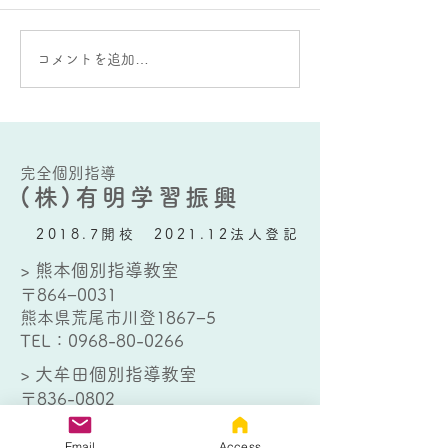
ぁ。。。と残念に思う生徒さ
ら個別指導歴１５
んは、熊本個別指導教室でも
す。熊本個別指導
大牟田個別指導教室でもいら
大牟田個別指導教
コメントを追加…
っしゃいますが、割と忘れら
中学３年生の生徒
れているのは定期テストの存
と、「この子の人
在です。 大牟田では夏休み明
らいの年月、いろ
けての実力テスト後、早い学
携わってるんだな
校では９月１５日から２学期
と、少々感慨深く
完全個別指導
(株)有明学習振興
の中間テスト...
す。細かい生徒数..
2018.7開校 2021.12法人登記
> 熊本個別指導教室
〒864−0031
熊本県荒尾市川登1867−5
TEL：
0968-80-0266
> 大牟田個別指導教室
〒836-0802
福岡県大牟田市日出町1丁目4−１
TEL：
0944-32-9012
Email
Access