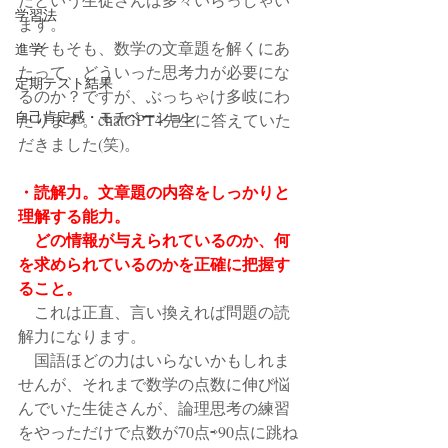
学習法
ます。
　そもそも、数学の文章題を解くにあ
進学
たって、どういった思考力が必要にな
定期テスト結果
るのか？ですが、ぶっちゃけ多岐にわ
自己肯定感・モチベーション
たります。chatGPT4先生に答えていた
だきました(笑)。
・読解力。文章題の内容をしっかりと
理解する能力。
　どの情報が与えられているのか、何
を求められているのかを正確に把握す
ること。
　これは正直、言い換えれば問題の読
解力になります。
　国語ほどの力はいらないかもしれま
せんが、それまで数学の点数に伸び悩
んでいた生徒さんが、論理思考の練習
をやっただけで点数が70点⇨90点に跳ね