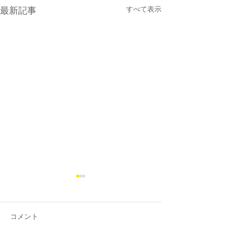
最新記事
すべて表示
夏休み後のテスト
9月からの受験
お世話になっております。 夏
このブログの中の
休みが明けて、始まったな
は、かれこれ前職
コメント