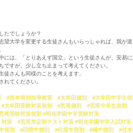
したでしょうか？
志望大学を変更する生徒さんもいらっしゃれば、我が道
。
中には、「とりあえず国立」という生徒さんが、安易に
ちですが、少し立ち止まって考えてください。
生徒さんも同様のことを考えます。
されてください。
室
#熊本個別指導教室
#大牟田個別
#大牟田中学生個
#大牟田受験対策個別
#荒尾個別
#荒尾中学生個別
#荒尾受験対策個別
#明光学園中学受験対策
ト対策
#荒尾市定期テスト対策
#明光学園中学入試対策
光中個別
#田隈中個別
#松原中個別
#橘中個別
#甘