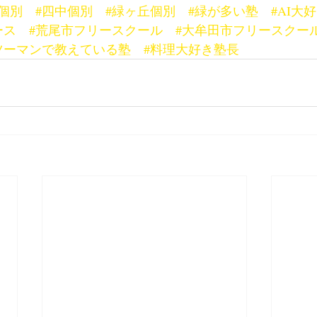
個別
#四中個別
#緑ヶ丘個別
#緑が多い塾
#AI大
ース
#荒尾市フリースクール
#大牟田市フリースクー
ツーマンで教えている塾
#料理大好き塾長