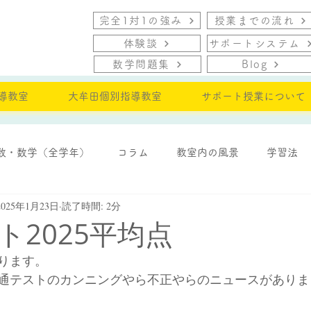
完全1対1の強み
授業までの流れ
体験談
サポートシステム
数学問題集
Blog
導教室
大牟田個別指導教室
サポート授業について
数・数学（全学年）
コラム
教室内の風景
学習法
2025年1月23日
読了時間: 2分
・モチベーション
ト2025平均点
ります。
通テストのカンニングやら不正やらのニュースがありま