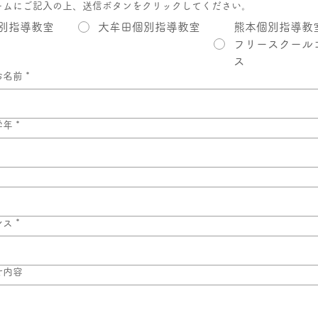
ームにご記入の上、送信ボタンをクリックしてください。
別指導教室
大牟田個別指導教室
熊本個別指導教
フリースクール
ス
お名前
*
学年
*
レス
*
せ内容