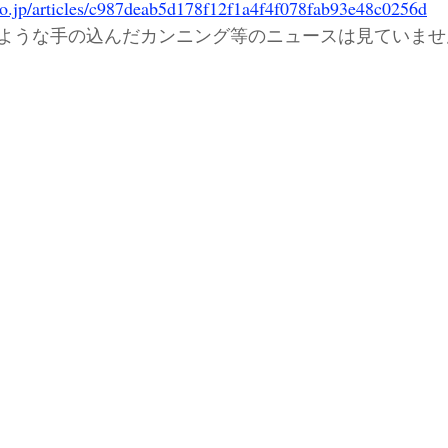
co.jp/articles/c987deab5d178f12f1a4f4f078fab93e48c0256d
ような手の込んだカンニング等のニュースは見ていませ