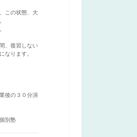
、この状態、大
。
。
間、復習しない
になります。
業後の３０分演
個別塾