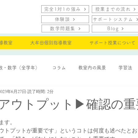
完全1対1の強み
授業までの流れ
体験談
サポートシステム
数学問題集
Blog
導教室
大牟田個別指導教室
サポート授業について
数・数学（全学年）
コラム
教室内の風景
学習法
2023年6月27日
読了時間: 2分
・モチベーション
アウトプット▶確認の重
ます。
ウトプットが重要です」というコトは何度も述べたとお