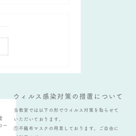
み後のテスト
話になっております。 夏休
明けて、始まったなぁ。。。
念に思う生徒さんは、熊本個
導教室でも大牟田個別指導教
もいらっしゃいますが、割と
られているのは定期テストの
です。 大牟田では夏休み明
の実力テスト後、早い学校で
月１５日から２学期の中間テ
.
ウィルス感染対策の措置について
当教室では以下の形でウイルス対策を取らせて
室
いただいております。
コー
①不織布マスクの用意しております。ご自由に