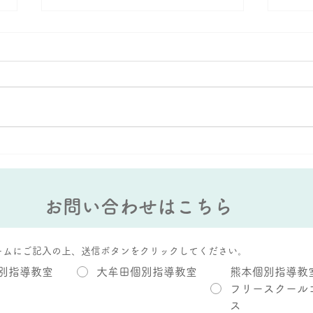
数学の文章題。。。。
夏休
お世話になっております。 熊本
お世
個別指導教室、大牟田個別指導教
みが
室どころか、これまで、前職で渡
と残
り歩いた教室でも、数学の文章題
別指
が苦手だという生徒さんは多々い
室で
らっしゃいます。 そもそも、数
忘れ
学の文章題を解くにあたって、ど
存在
ういった思考力が必要になるの
けて
か？ですが、ぶっちゃけ多岐にわ
は９
お問い合わせはこちら
たりま...
スト..
ームにご記入の上、送信ボタンをクリックしてください。
別指導教室
大牟田個別指導教室
熊本個別指導教
フリースクール
ス