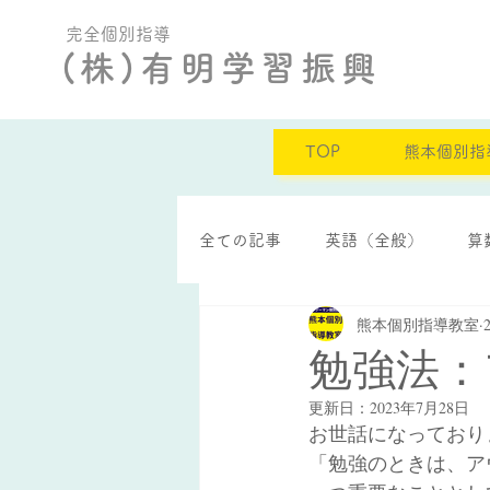
完全個別指導
(株)有明学習振興
TOP
熊本個別指
全ての記事
英語（全般）
算
熊本個別指導教室
定期テスト結果
自己肯定感
勉強法：
更新日：
2023年7月28日
お世話になっており
「勉強のときは、ア