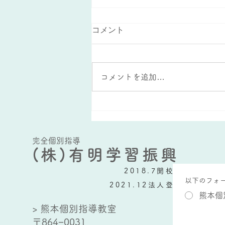
無駄な勉強時間
コメント
お世話になっております。 熊本
個別指導教室でも、大牟田個別指
導教室でも、勉強時間に関しての
コメントを追加…
ことをよくご相談を受けます。
あくまで体感的なところになるの
ですが、小学４年生以下の場合、
この時点で１時間半も学習時間が
取れていれば、割と大したもので
完全個別指導
す。しかし、小学５年生以降だ
(株)有明学習振興
と、単...
2018.7開校
以下のフォ
2021.12法人登記
熊本個
> 熊本個別指導教室
〒864−0031