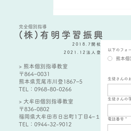
ですが、小学４年生以下の場合、
この時点で１時間半も学習時間が
取れていれば、割と大したもので
完全個別指導
す。しかし、小学５年生以降だ
(株)有明学習振興
と、単...
2018.7開校
以下のフォ
2021.12法人登記
熊本個
> 熊本個別指導教室
〒864−0031
生徒さんの
熊本県荒尾市川登1867−5
TEL：
0968-80-0266
生徒さんの
> 大牟田個別指導教室
〒836-0802
福岡県大牟田市日出町1丁目4−１
電話番号
*
TEL：
0944-32-9012