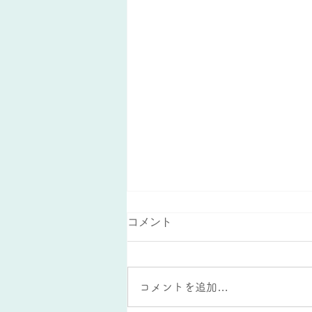
無駄な勉強時間
コメント
お世話になっております。 熊本
個別指導教室でも、大牟田個別指
導教室でも、勉強時間に関しての
コメントを追加…
ことをよくご相談を受けます。
あくまで体感的なところになるの