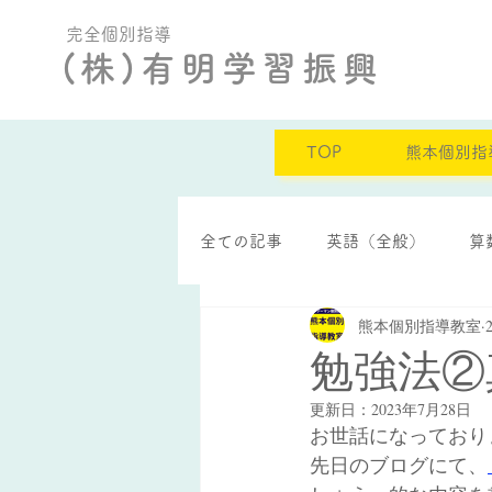
完全個別指導
(株)有明学習振興
TOP
熊本個別指
全ての記事
英語（全般）
算
熊本個別指導教室
定期テスト結果
自己肯定感
勉強法②
更新日：
2023年7月28日
お世話になっており
先日のブログにて、