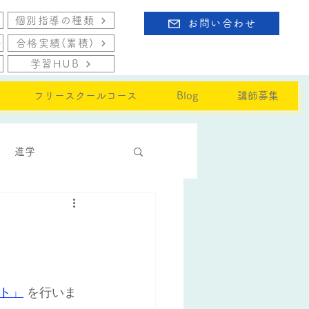
個別指導の種類
お問い合わせ
合格実績(累積)
学習HUB
フリースクールコース
Blog
講師募集
進学
ト」
を行いま