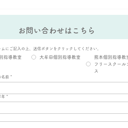
らっしゃいます。 そもそも、数
忘れ
学の文章題を解くにあたって、ど
存在
ういった思考力が必要になるの
けて
か？ですが、ぶっちゃけ多岐にわ
は９
お問い合わせはこちら
たりま...
スト..
ームにご記入の上、送信ボタンをクリックしてください。
別指導教室
大牟田個別指導教室
熊本個別指導教
フリースクール
ス
お名前
*
学年
*