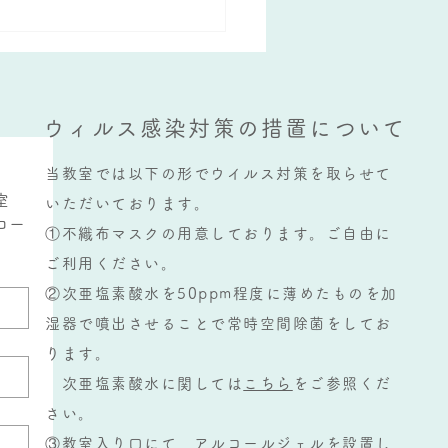
られているのは定期テストの
です。 大牟田では夏休み明
の実力テスト後、早い学校で
月１５日から２学期の中間テ
.
ウィルス感染対策の措置について
当教室では以下の形でウイルス対策を取らせて
室
いただいております。
コー
①不織布マスクの用意しております。ご自由に
ご利用ください。
②次亜塩素酸水を50ppm程度に薄めたものを加
湿器で噴出させることで常時空間除菌をしてお
ります。
次亜塩素酸水に関しては
こちら
をご参照くだ
さい。
③教室入り口にて、アルコールジェルを設置し