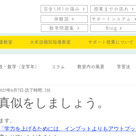
完全1対1の強み
授業までの流れ
体験談
サポートシステム
数学問題集
Blog
導教室
大牟田個別指導教室
サポート授業について
数・数学（全学年）
コラム
教室内の風景
学習法
2023年6月7日
読了時間: 2分
・モチベーション
真似をしましょう。
ます。
「学力を上げるためには、インプットよりもアウトプッ