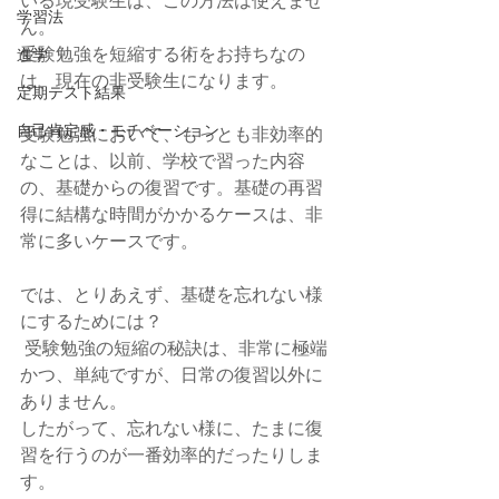
学習法
ん。
受験勉強を短縮する術をお持ちなの
進学
は、現在の非受験生になります。
定期テスト結果
自己肯定感・モチベーション
受験勉強において、もっとも非効率的
なことは、以前、学校で習った内容
の、基礎からの復習です。基礎の再習
得に結構な時間がかかるケースは、非
常に多いケースです。
では、とりあえず、基礎を忘れない様
にするためには？
 受験勉強の短縮の秘訣は、非常に極端
かつ、単純ですが、日常の復習以外に
ありません。
したがって、忘れない様に、たまに復
習を行うのが一番効率的だったりしま
す。