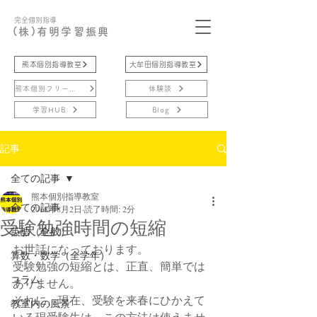
完全個別指導
(株)有明学習振興
熊本個別指導教室
大牟田個別指導教室
熊本個別フリースクール
体験談
学習HUB
Blog
記事
全ての記事
熊本個別指導教室
全ての記事
2018年8月2日
読了時間: 2分
受験勉強時間の短縮
英語（全般）
お世話になっております。
算数・数学（全学年）
受験勉強の短縮とは、正直、簡単では
コラム
ありません。
それに、現在、受験を来春にひかえて
教室内の風景
いる現受験生は、この方法は使えませ