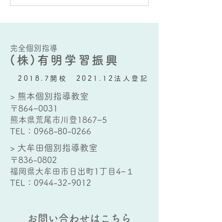
いう生徒さんは多々いらっし
っしゃいますが、
ゃいます。 そもそも、数学の
れているのは定期
文章題を解くにあたって、ど
在です。 大牟田
ういった思考力が必要になる
けての実力テスト
のか？ですが、ぶっちゃけ多
校では９月１５日
完全個別指導
(株)有明学習振興
岐にわたりま...
の中間テスト...
2018.7開校 2021.12法人登記
> 熊本個別指導教室
〒864−0031
熊本県荒尾市川登1867−5
TEL：
0968-80-0266
> 大牟田個別指導教室
〒836-0802
福岡県大牟田市日出町1丁目4−１
TEL：
0944-32-9012
お問い合わせはこちら