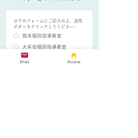
以下のフォームにご記入の上、送信
ボタンをクリックしてください。
熊本個別指導教室
大牟田個別指導教室
熊本個別指導教室 フリース
Email
Access
クールコース
生徒さんのお名前
*
生徒さんの学年
*
電話番号
*
メールアドレス
*