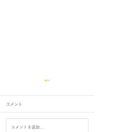
数学の文章題。。。。
夏休み後のテス
お世話になっております。 熊
お世話になってお
本個別指導教室、大牟田個別
休みが明けて、始
コメント
指導教室どころか、これま
ぁ。。。と残念に
で、前職で渡り歩いた教室で
んは、熊本個別指
も、数学の文章題が苦手だと
大牟田個別指導教
コメントを追加…