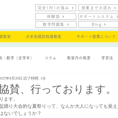
完全1対1の強み
授業までの流れ
体験談
サポートシステム
数学問題集
Blog
導教室
大牟田個別指導教室
サポート授業について
数・数学（全学年）
コラム
教室内の風景
学習法
2025年8月20日
読了時間: 1分
・モチベーション
協賛、行っております。
ります。
盆踊り大会的な夏祭りって、なんか大人になっても覚え
はないでしょうか？