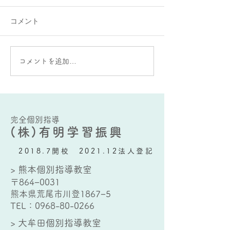
コメント
大牟田個別指導教室の教
某生徒のお気に
コメントを追加…
室前の花壇
牟田個別指導教
完全個別指導
(株)有明学習振興
2018.7開校 2021.12法人登記
> 熊本個別指導教室
〒864−0031
熊本県荒尾市川登1867−5
TEL：
0968-80-0266
> 大牟田個別指導教室