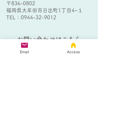
〒836-0802
福岡県大牟田市日出町1丁目4−１
TEL：
0944-32-9012
お問い合わせはこちら
Email
Access
以下のフォームにご記入の上、送信
ボタンをクリックしてください。
熊本個別指導教室
大牟田個別指導教室
熊本個別指導教室 フリース
クールコース
生徒さんのお名前
*
生徒さんの学年
*