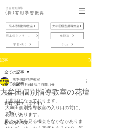
完全個別指導
(株)有明学習振興
熊本個別指導教室
大牟田個別指導教室
熊本個別フリースクール
体験談
学習HUB
Blog
記事
全ての記事
熊本個別指導教室
全ての記事
2023年5月6日
読了時間: 1分
大牟田個別指導教室の花壇
英語（全般）
お世話になっております。
算数・数学（全学年）
大牟田個別指導教室の入り口の前に、
コラム
花壇があります。
昨今は花を見る機会もなかなかありま
教室内の風景
せんが、せっかく花壇もあるので、何