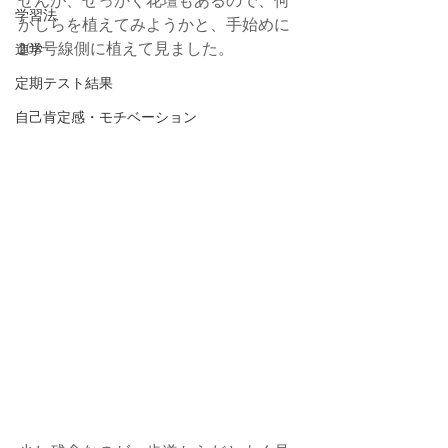
学習法
かしらを植えてみようかと、手始めに
208号線側に植えて見ました。
進学
定期テスト結果
自己肯定感・モチベーション