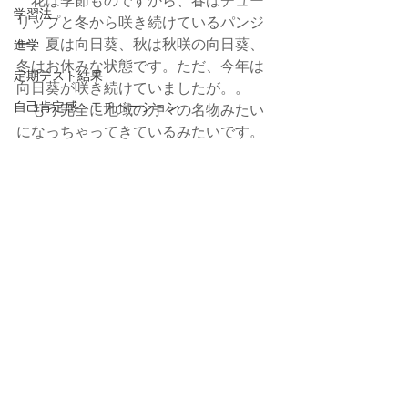
学習法
リップと冬から咲き続けているパンジ
ー、夏は向日葵、秋は秋咲の向日葵、
進学
冬はお休みな状態です。ただ、今年は
定期テスト結果
向日葵が咲き続けていましたが。。
自己肯定感・モチベーション
　もう完全に地域の方々の名物みたい
になっちゃってきているみたいです。