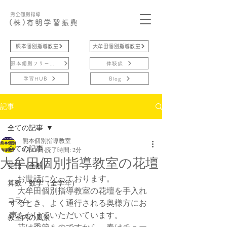
完全個別指導
(株)有明学習振興
熊本個別指導教室
大牟田個別指導教室
熊本個別フリースクール
体験談
学習HUB
Blog
記事
全ての記事
熊本個別指導教室
全ての記事
3月18日
読了時間: 2分
大牟田個別指導教室の花壇
英語（全般）
　お世話になっております。
算数・数学（全学年）
　大牟田個別指導教室の花壇を手入れ
コラム
するとき、よく通行される奥様方にお
声をかけていただいています。
教室内の風景
　花は季節ものですから、春はチュー