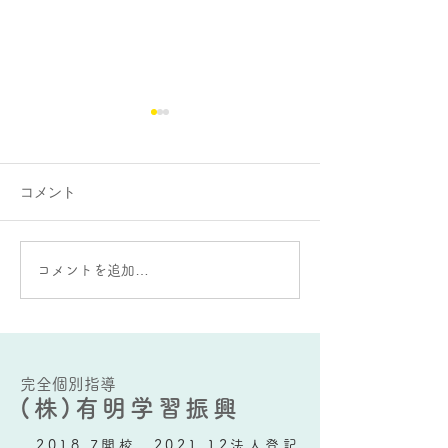
コメント
大蛇山：雄と雌の違いが
AIをうまく使う
コメントを追加…
ある？
要な能力とは？
完全個別指導
(株)有明学習振興
2018.7開校 2021.12法人登記