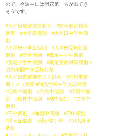
ので、今週中には開花第一号が出てき
そうです。
#大牟田個別指導教室
#熊本個別指導
教室
#大牟田個別
#大牟田中学生個
別
#大牟田小学生個別
#大牟田受験対策
個別
#荒尾個別
#荒尾中学生個別
#荒尾小学生個別
#荒尾受験対策個別
#
明光学園中学受験対策
#大牟田市定期テスト対策
#荒尾市定
期テスト対策
#明光学園中学入試対策
#宅峰中個別
#白光中個別
#田隈中個
別
#松原中個別
#橘中個別
#甘木中
個別
#三中個別
#海陽中個別
#四中個別
#緑ヶ丘個別
#緑が多い塾
#AI大好き
塾長
#フリースクールコース
#荒尾市フリ