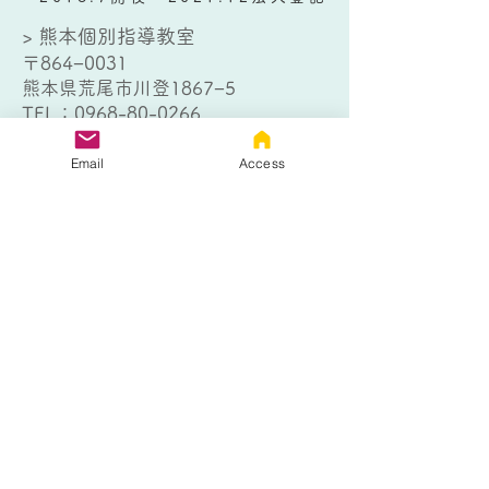
> 熊本個別指導教室
〒864−0031
熊本県荒尾市川登1867−5
TEL：
0968-80-0266
> 大牟田個別指導教室
Email
Access
〒836-0802
福岡県大牟田市日出町1丁目4−１
TEL：
0944-32-9012
お問い合わせはこちら
以下のフォームにご記入の上、送信
ボタンをクリックしてください。
熊本個別指導教室
大牟田個別指導教室