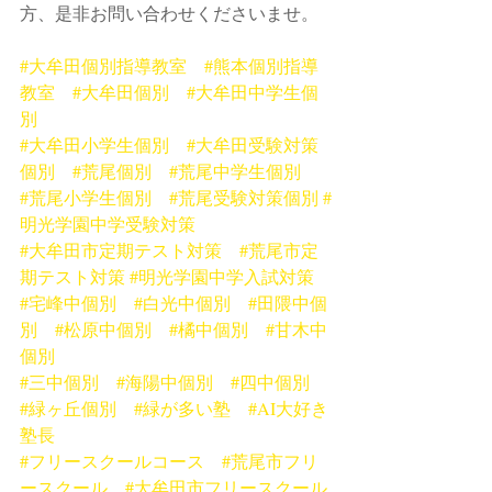
方、是非お問い合わせくださいませ。
#大牟田個別指導教室
#熊本個別指導
教室
#大牟田個別
#大牟田中学生個
別
#大牟田小学生個別
#大牟田受験対策
個別
#荒尾個別
#荒尾中学生個別
#荒尾小学生個別
#荒尾受験対策個別
#
明光学園中学受験対策
#大牟田市定期テスト対策
#荒尾市定
期テスト対策
#明光学園中学入試対策
#宅峰中個別
#白光中個別
#田隈中個
別
#松原中個別
#橘中個別
#甘木中
個別
#三中個別
#海陽中個別
#四中個別
#緑ヶ丘個別
#緑が多い塾
#AI大好き
塾長
#フリースクールコース
#荒尾市フリ
ースクール
#大牟田市フリースクール