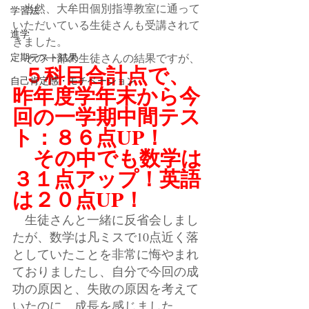
　当然、大牟田個別指導教室に通って
学習法
いただいている生徒さんも受講されて
進学
きました。
定期テスト結果
　その一部の生徒さんの結果ですが、
５科目合計点で、
自己肯定感・モチベーション
昨年度学年末から今
回の一学期中間テス
ト：８６点UP！
　その中でも数学は
３１点アップ！英語
は２０点UP！
　生徒さんと一緒に反省会しまし
たが、数学は凡ミスで10点近く落
としていたことを非常に悔やまれ
ておりましたし、自分で今回の成
功の原因と、失敗の原因を考えて
いたのに、成長を感じました。