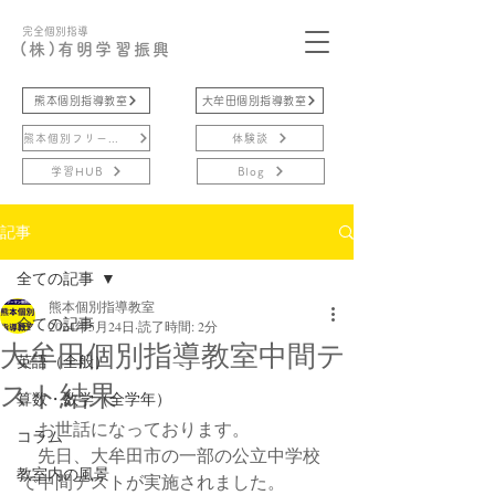
完全個別指導
(株)有明学習振興
熊本個別指導教室
大牟田個別指導教室
熊本個別フリースクール
体験談
学習HUB
Blog
記事
全ての記事
熊本個別指導教室
全ての記事
2024年5月24日
読了時間: 2分
大牟田個別指導教室中間テ
英語（全般）
スト結果
算数・数学（全学年）
　お世話になっております。
コラム
　先日、大牟田市の一部の公立中学校
教室内の風景
で中間テストが実施されました。