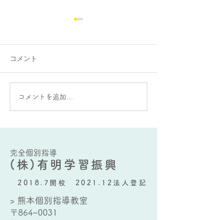
コメント
大蛇山：雄と雌の違いが
AIをうまく使う
コメントを追加…
ある？
要な能力とは？
完全個別指導
(株)有明学習振興
2018.7開校 2021.12法人登記
> 熊本個別指導教室
〒864−0031