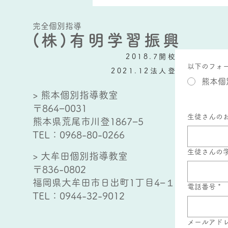
題量
完全個別指導
(株)有明学習振興
2018.7開校
以下のフォ
2021.12法人登記
熊本個
> 熊本個別指導教室
〒864−0031
生徒さんの
熊本県荒尾市川登1867−5
TEL：
0968-80-0266
生徒さんの
> 大牟田個別指導教室
〒836-0802
福岡県大牟田市日出町1丁目4−１
電話番号
*
TEL：
0944-32-9012
メールアド