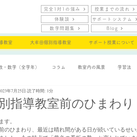
完全1対1の強み
授業までの流れ
体験談
サポートシステム
数学問題集
Blog
導教室
大牟田個別指導教室
サポート授業について
数・数学（全学年）
コラム
教室内の風景
学習法
2023年7月25日
読了時間: 1分
・モチベーション
別指導教室前のひまわり
ます。
前のひまわり、最近は晴れ間がある日が続いているせい