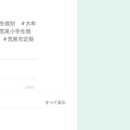
生個別　＃大牟
荒尾小学生個
　＃荒尾市定期
すべて表示