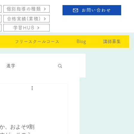
個別指導の種類
お問い合わせ
合格実績(累積)
学習HUB
フリースクールコース
Blog
講師募集
進学
か、およそ9割