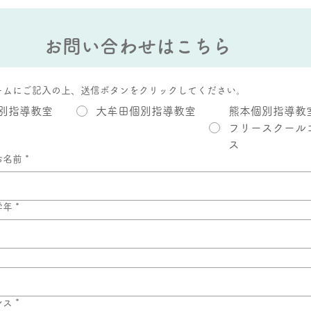
の花壇
個別
お問い合わせはこちら
ームにご記入の上、送信ボタンをクリックしてください。
別指導教室
大牟田個別指導教室
熊本個別指導教
フリースクール
ス
お名前
*
学年
*
レス
*