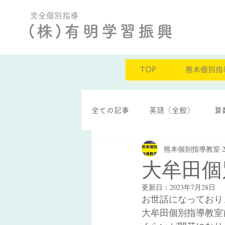
完全個別指導
(株)有明学習振興
TOP
熊本個別指
全ての記事
英語（全般）
算
熊本個別指導教室
定期テスト結果
自己肯定感
大牟田個
更新日：
2023年7月28日
お世話になっており
大牟田個別指導教室