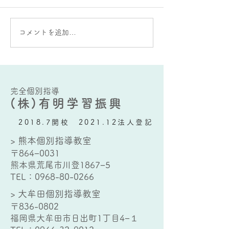
大蛇山：雄と雌の違いが
AIをうまく使う
コメントを追加…
ある？
要な能力とは？
完全個別指導
(株)有明学習振興
2018.7開校 2021.12法人登記
> 熊本個別指導教室
〒864−0031
熊本県荒尾市川登1867−5
TEL：
0968-80-0266
> 大牟田個別指導教室
〒836-0802
福岡県大牟田市日出町1丁目4−１