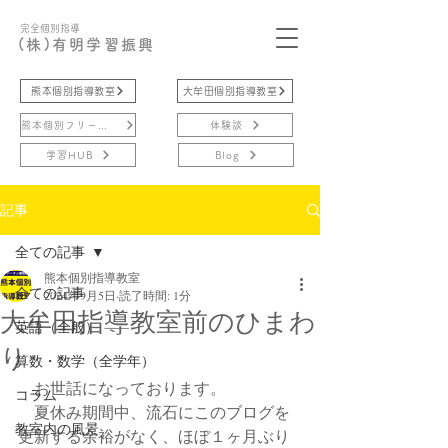
完全個別指導
(株)有明学習振興
熊本個別指導教室
大牟田個別指導教室
熊本個別フリースクール
体験談
学習HUB
Blog
記事
全ての記事
熊本個別指導教室
全ての記事
2024年9月5日
読了時間: 1分
大牟田指導教室前のひまわ
英語（全般）
り
算数・数学（全学年）
　お世話になっております。
コラム
　夏休み期間中、流石にこのブログを
教室内の風景
更新する余裕がなく、ほぼ１ヶ月ぶり