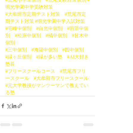
明光学園中学受験対策
#大牟田市定期テスト対策
#荒尾市定
期テスト対策
#明光学園中学入試対策
#宅峰中個別
#白光中個別
#田隈中個
別
#松原中個別
#橘中個別
#甘木中
個別
#三中個別
#海陽中個別
#四中個別
#緑ヶ丘個別
#緑が多い塾
#AI大好き
塾長
#フリースクールコース
#荒尾市フリ
ースクール
#大牟田市フリースクール
#元大学教授がマンツーマンで教えてい
る塾