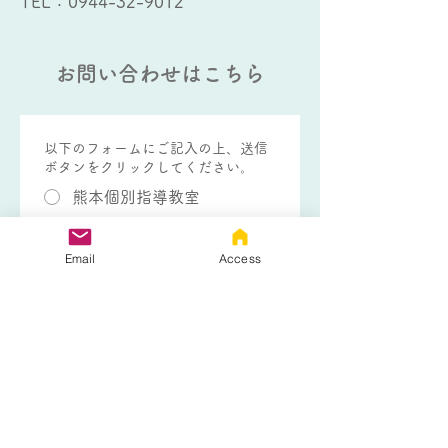
TEL：
0944-32-9012
お問い合わせはこちら
以下のフォームにご記入の上、送信
ボタンをクリックしてください。
熊本個別指導教室
大牟田個別指導教室
Email
Access
熊本個別指導教室 フリース
クールコース
生徒さんのお名前
*
生徒さんの学年
*