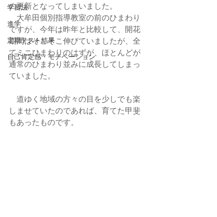
の更新となってしまいました。
学習法
　大牟田個別指導教室の前のひまわり
進学
ですが、今年は昨年と比較して、開花
定期テスト結果
期間はそこそこ伸びていましたが、全
てミニひまわりのはずが、ほとんどが
自己肯定感・モチベーション
通常のひまわり並みに成長してしまっ
ていました。
　道ゆく地域の方々の目を少しでも楽
しませていたのであれば、育てた甲斐
もあったものです。