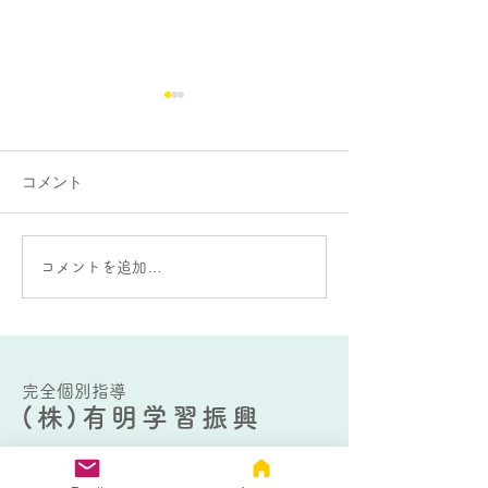
コメント
大蛇山：雄と雌の違いが
AIをうまく使う
コメントを追加…
ある？
要な能力とは？
完全個別指導
(株)有明学習振興
2018.7開校 2021.12法人登記