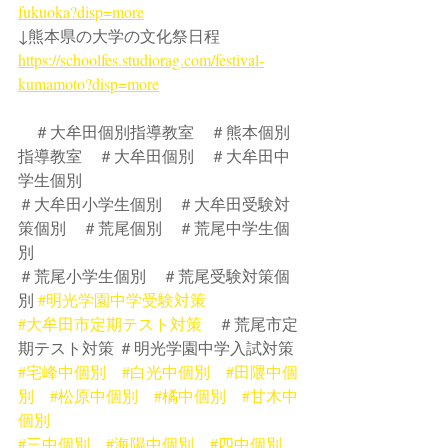
fukuoka?disp=more
↓熊本県の大学の文化祭日程
https://schoolfes.studiorag.com/festival-
kumamoto?disp=more
　＃大牟田個別指導教室　＃熊本個別
指導教室　＃大牟田個別　＃大牟田中
学生個別
＃大牟田小学生個別　＃大牟田受験対
策個別　＃荒尾個別　＃荒尾中学生個
別　
＃荒尾小学生個別　＃荒尾受験対策個
別 
#明光学園中学受験対策
#大牟田市定期テスト対策
　＃荒尾市定
期テスト対策 ＃明光学園中学入試対策
#宅峰中個別
#白光中個別
#田隈中個
別
#松原中個別
#橘中個別
#甘木中
個別
#三中個別
#海陽中個別
#四中個別