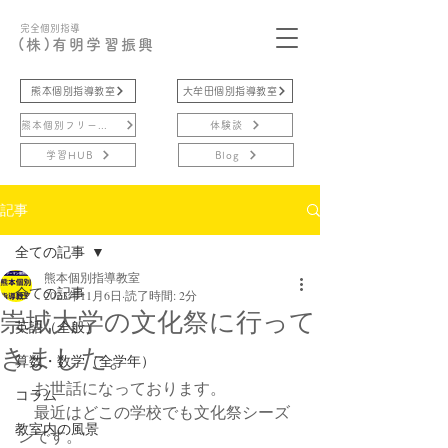
完全個別指導
(株)有明学習振興
熊本個別指導教室
大牟田個別指導教室
熊本個別フリースクール
体験談
学習HUB
Blog
記事
全ての記事
熊本個別指導教室
全ての記事
2023年11月6日
読了時間: 2分
崇城大学の文化祭に行って
英語（全般）
きました。
算数・数学（全学年）
　お世話になっております。
コラム
　最近はどこの学校でも文化祭シーズ
教室内の風景
ンです。