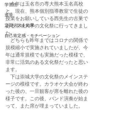
　今年は玉名市の専大熊本玉名高校
学習法
と、現在、熊本個別指導教室で生徒の
進学
授業をお願いしている西先生の古巣で
定期テスト結果
ある崇城大学の文化祭に行ってきまし
た。
自己肯定感・モチベーション
　どちらも昨年まではコロナの関係で
規模縮小で実施されていましたが、今
年は通常規模でも実施だった模様で、
非常に活気のある文化祭だったと思い
ます。
　下は崇城大学の文化祭のメインステ
ージの模様です。カラオケ大会が終わ
った後の、一旦観客が席を離れた後の
様子です。この後、バンド演奏が始ま
って、また席が埋まっていました。