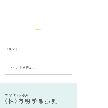
コメント
大蛇山：雄と雌の違いが
AIをうまく使う
コメントを追加…
ある？
要な能力とは？
完全個別指導
(株)有明学習振興