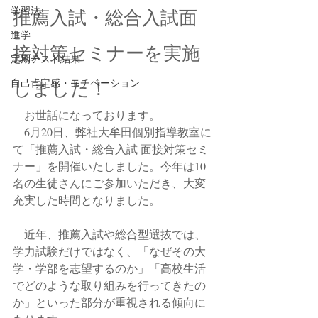
学習法
推薦入試・総合入試面
進学
接対策セミナーを実施
定期テスト結果
自己肯定感・モチベーション
しました！
　お世話になっております。
　6月20日、弊社大牟田個別指導教室に
て「推薦入試・総合入試 面接対策セミ
ナー」を開催いたしました。今年は10
名の生徒さんにご参加いただき、大変
充実した時間となりました。
　近年、推薦入試や総合型選抜では、
学力試験だけではなく、「なぜその大
学・学部を志望するのか」「高校生活
でどのような取り組みを行ってきたの
か」といった部分が重視される傾向に