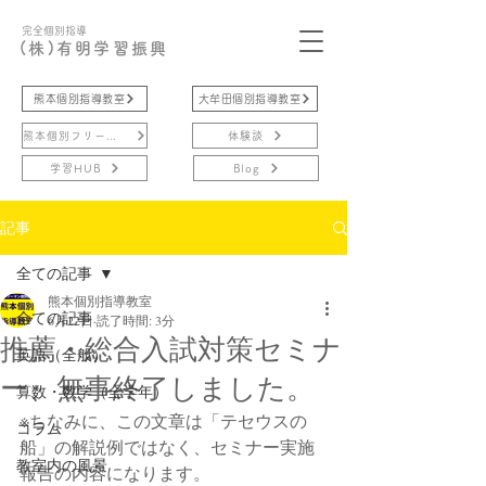
完全個別指導
(株)有明学習振興
熊本個別指導教室
大牟田個別指導教室
熊本個別フリースクール
体験談
学習HUB
Blog
記事
全ての記事
熊本個別指導教室
全ての記事
6月22日
読了時間: 3分
推薦・総合入試対策セミナ
英語（全般）
ー、無事終了しました。
算数・数学（全学年）
※ちなみに、この文章は「テセウスの
コラム
船」の解説例ではなく、セミナー実施
教室内の風景
報告の内容になります。