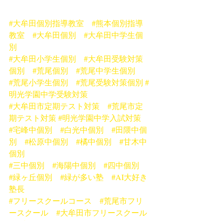
#大牟田個別指導教室
#熊本個別指導
教室
#大牟田個別
#大牟田中学生個
別
#大牟田小学生個別
#大牟田受験対策
個別
#荒尾個別
#荒尾中学生個別
#荒尾小学生個別
#荒尾受験対策個別
#
明光学園中学受験対策
#大牟田市定期テスト対策
#荒尾市定
期テスト対策
#明光学園中学入試対策
#宅峰中個別
#白光中個別
#田隈中個
別
#松原中個別
#橘中個別
#甘木中
個別
#三中個別
#海陽中個別
#四中個別
#緑ヶ丘個別
#緑が多い塾
#AI大好き
塾長
#フリースクールコース
#荒尾市フリ
ースクール
#大牟田市フリースクール