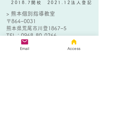
2018.7開校 2021.12法人登記
> 熊本個別指導教室
〒864−0031
熊本県荒尾市川登1867−5
TEL：
0968-80-0266
> 大牟田個別指導教室
Email
Access
〒836-0802
福岡県大牟田市日出町1丁目4−１
TEL：
0944-32-9012
お問い合わせはこちら
以下のフォームにご記入の上、送信
ボタンをクリックしてください。
熊本個別指導教室