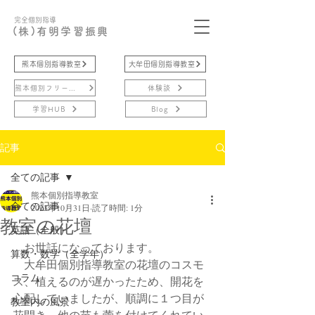
完全個別指導
(株)有明学習振興
熊本個別指導教室
大牟田個別指導教室
熊本個別フリースクール
体験談
学習HUB
Blog
記事
全ての記事
熊本個別指導教室
全ての記事
2023年10月31日
読了時間: 1分
教室の花壇
英語（全般）
　お世話になっております。
算数・数学（全学年）
　大牟田個別指導教室の花壇のコスモ
コラム
ス、植えるのが遅かったため、開花を
心配していましたが、順調に１つ目が
教室内の風景
花開き、他の苗も蕾を付けてくれてい