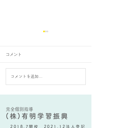
コメント
大蛇山：雄と雌の違いが
AIをうまく使う
コメントを追加…
ある？
要な能力とは？
完全個別指導
(株)有明学習振興
2018.7開校 2021.12法人登記