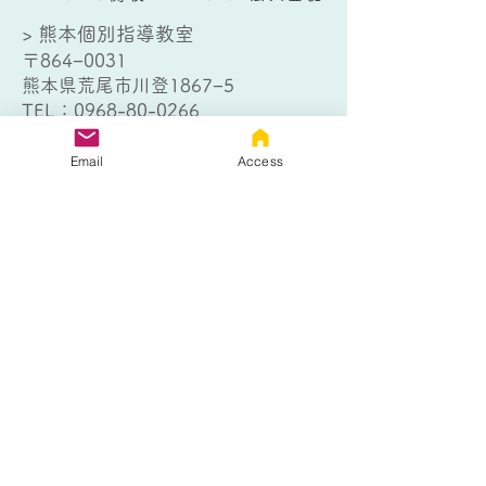
> 熊本個別指導教室
〒864−0031
熊本県荒尾市川登1867−5
TEL：
0968-80-0266
> 大牟田個別指導教室
Email
Access
〒836-0802
福岡県大牟田市日出町1丁目4−１
TEL：
0944-32-9012
お問い合わせはこちら
以下のフォームにご記入の上、送信
ボタンをクリックしてください。
熊本個別指導教室
大牟田個別指導教室