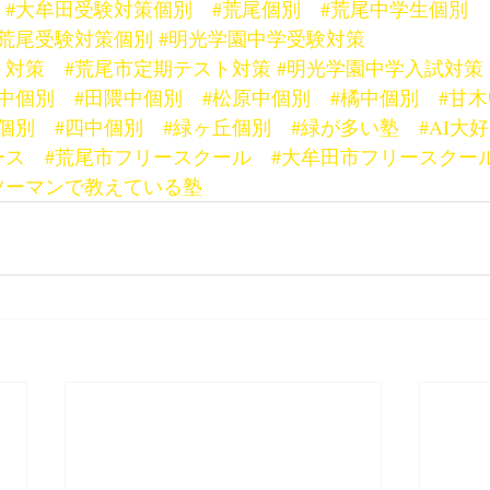
#大牟田受験対策個別
#荒尾個別
#荒尾中学生個別
#荒尾受験対策個別
#明光学園中学受験対策
ト対策
#荒尾市定期テスト対策
#明光学園中学入試対策
光中個別
#田隈中個別
#松原中個別
#橘中個別
#甘
個別
#四中個別
#緑ヶ丘個別
#緑が多い塾
#AI大
ース
#荒尾市フリースクール
#大牟田市フリースクー
ツーマンで教えている塾