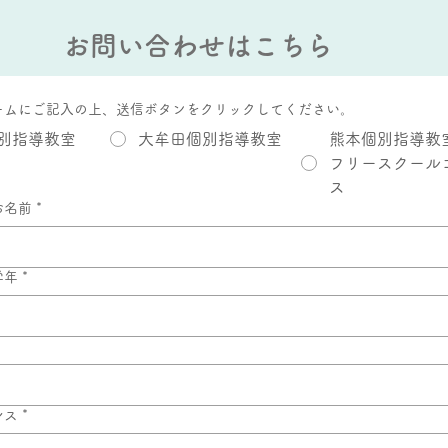
お問い合わせはこちら
ームにご記入の上、送信ボタンをクリックしてください。
別指導教室
大牟田個別指導教室
熊本個別指導教
フリースクール
ス
お名前
*
学年
*
レス
*