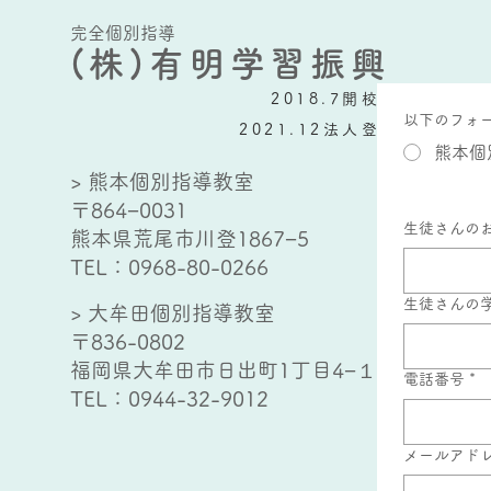
完全個別指導
(株)有明学習振興
2018.7開校
以下のフォ
2021.12法人登記
熊本個
> 熊本個別指導教室
〒864−0031
生徒さんの
熊本県荒尾市川登1867−5
TEL：
0968-80-0266
生徒さんの
> 大牟田個別指導教室
〒836-0802
福岡県大牟田市日出町1丁目4−１
電話番号
*
TEL：
0944-32-9012
メールアド