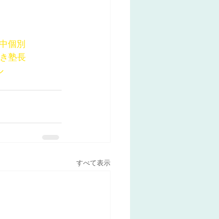
木中個別
好き塾長
ル
すべて表示