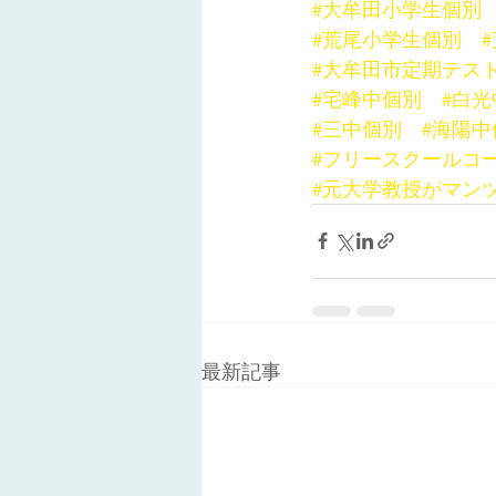
#大牟田小学生個別
#荒尾小学生個別
#大牟田市定期テス
#宅峰中個別
#白
#三中個別
#海陽中
#フリースクールコ
#元大学教授がマン
最新記事