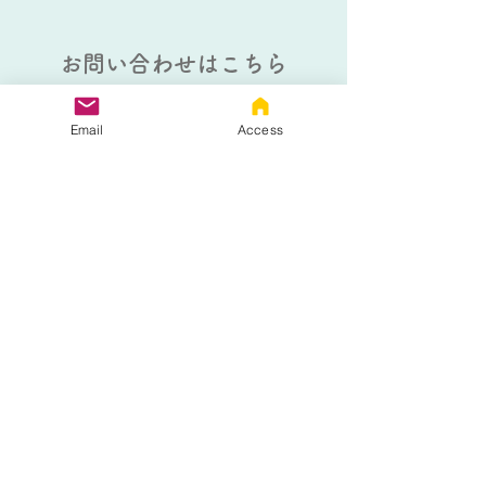
お問い合わせはこちら
Email
Access
以下のフォームにご記入の上、送信
ボタンをクリックしてください。
熊本個別指導教室
大牟田個別指導教室
熊本個別指導教室 フリース
クールコース
生徒さんのお名前
*
生徒さんの学年
*
電話番号
*