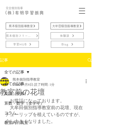
完全個別指導
(株)有明学習振興
熊本個別指導教室
大牟田個別指導教室
熊本個別フリースクール
体験談
学習HUB
Blog
記事
全ての記事
熊本個別指導教室
全ての記事
2024年3月8日
読了時間: 1分
教室前の花壇
英語（全般）
　お世話になっております。
算数・数学（全学年）
　大牟田個別指導教室前の花壇、現在
コラム
チューリップを植えているのですが、
少し大きくなりました。
教室内の風景