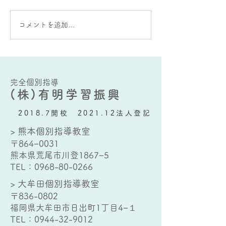
大蛇山：雄と雌の違いが
AIをうまく使う
コメントを追加…
ある？
要な能力とは？
完全個別指導
(株)有明学習振興
2018.7開校 2021.12法人登記
> 熊本個別指導教室
〒864−0031
熊本県荒尾市川登1867−5
TEL：
0968-80-0266
> 大牟田個別指導教室
〒836-0802
福岡県大牟田市日出町1丁目4−１
TEL：
0944-32-9012