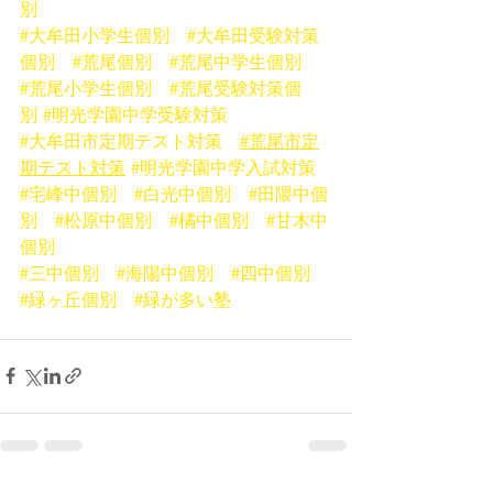
別
#大牟田小学生個別
#大牟田受験対策
個別
#荒尾個別
#荒尾中学生個別
#荒尾小学生個別
#荒尾受験対策個
別
#明光学園中学受験対策
#大牟田市定期テスト対策
#荒尾市定
期テスト対策
#明光学園中学入試対策
#宅峰中個別
#白光中個別
#田隈中個
別
#松原中個別
#橘中個別
#甘木中
個別
#三中個別
#海陽中個別
#四中個別
#緑ヶ丘個別
#緑が多い塾