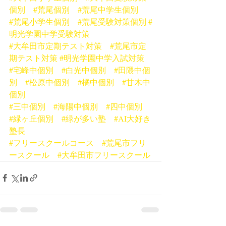
個別
#荒尾個別
#荒尾中学生個別
#荒尾小学生個別
#荒尾受験対策個別
#
明光学園中学受験対策
#大牟田市定期テスト対策
#荒尾市定
期テスト対策
#明光学園中学入試対策
#宅峰中個別
#白光中個別
#田隈中個
別
#松原中個別
#橘中個別
#甘木中
個別
#三中個別
#海陽中個別
#四中個別
#緑ヶ丘個別
#緑が多い塾
#AI大好き
塾長
#フリースクールコース
#荒尾市フリ
ースクール
#大牟田市フリースクール