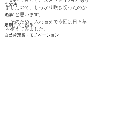
学習法
ましたので、しっかり咲き切ったのか
な？と思います。
進学
　そのため、入れ替えで今回は日々草
定期テスト結果
を植えてみました。
自己肯定感・モチベーション