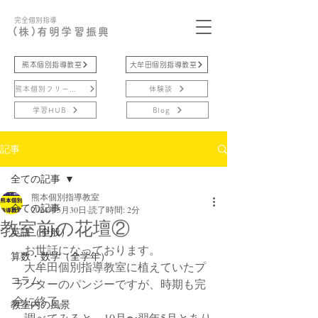
完全個別指導
(株)有明学習振興
熊本個別指導教室
大牟田個別指導教室
熊本個別フリースクール
体験談
学習HUB
Blog
記事
全ての記事
熊本個別指導教室
全ての記事
2024年5月30日
読了時間: 2分
教室前の花壇②
英語（全般）
　お世話になっております。
算数・数学（全学年）
　大牟田個別指導教室に植えていたプ
コラム
ランターのパンジーですが、時期も完
全に終了。
教室内の風景
　調べてみると、10月〜翌年5月とあり