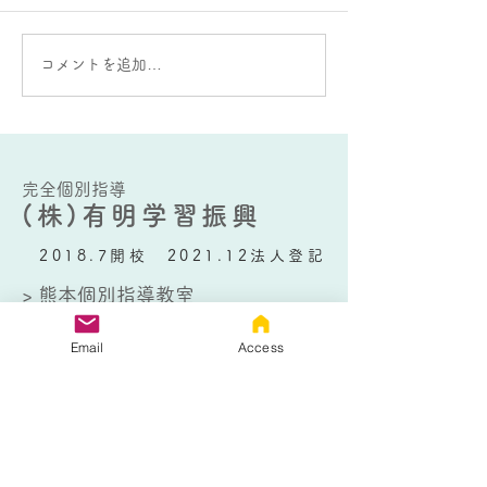
大蛇山：雄と雌の違いが
AIをうまく使う
コメントを追加…
ある？
要な能力とは？
完全個別指導
(株)有明学習振興
2018.7開校 2021.12法人登記
> 熊本個別指導教室
〒864−0031
熊本県荒尾市川登1867−5
Email
Access
TEL：
0968-80-0266
> 大牟田個別指導教室
〒836-0802
福岡県大牟田市日出町1丁目4−１
TEL：
0944-32-9012