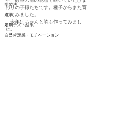
学習法
わりの子孫たちです。種子からまた育
ててみました。
進学
　今年はちゃんと畝も作ってみまし
定期テスト結果
た。
自己肯定感・モチベーション