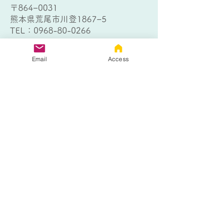
〒864−0031
熊本県荒尾市川登1867−5
TEL：
0968-80-0266
> 大牟田個別指導教室
〒836-0802
Email
Access
福岡県大牟田市日出町1丁目4−１
TEL：
0944-32-9012
お問い合わせはこちら
以下のフォームにご記入の上、送信
ボタンをクリックしてください。
熊本個別指導教室
大牟田個別指導教室
熊本個別指導教室 フリース