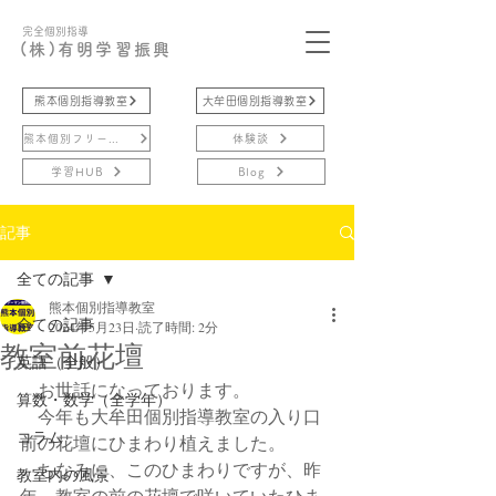
完全個別指導
(株)有明学習振興
熊本個別指導教室
大牟田個別指導教室
熊本個別フリースクール
体験談
学習HUB
Blog
記事
全ての記事
熊本個別指導教室
全ての記事
2024年5月23日
読了時間: 2分
教室前花壇
英語（全般）
　お世話になっております。
算数・数学（全学年）
　今年も大牟田個別指導教室の入り口
コラム
前の花壇にひまわり植えました。
　ちなみに、このひまわりですが、昨
教室内の風景
年、教室の前の花壇で咲いていたひま