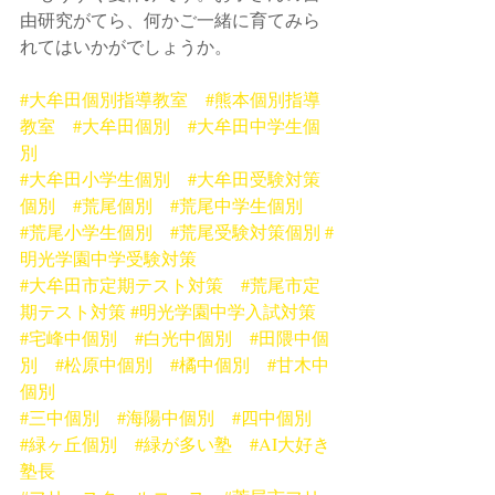
由研究がてら、何かご一緒に育てみら
れてはいかがでしょうか。
#大牟田個別指導教室
#熊本個別指導
教室
#大牟田個別
#大牟田中学生個
別
#大牟田小学生個別
#大牟田受験対策
個別
#荒尾個別
#荒尾中学生個別
#荒尾小学生個別
#荒尾受験対策個別
#
明光学園中学受験対策
#大牟田市定期テスト対策
#荒尾市定
期テスト対策
#明光学園中学入試対策
#宅峰中個別
#白光中個別
#田隈中個
別
#松原中個別
#橘中個別
#甘木中
個別
#三中個別
#海陽中個別
#四中個別
#緑ヶ丘個別
#緑が多い塾
#AI大好き
塾長