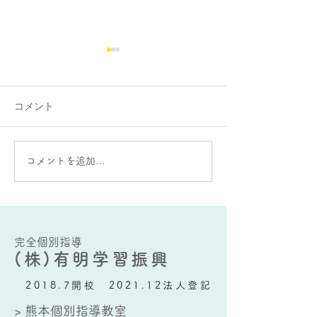
コメント
大蛇山：雄と雌の違いが
AIをうまく使う
コメントを追加…
ある？
要な能力とは？
完全個別指導
(株)有明学習振興
2018.7開校 2021.12法人登記
> 熊本個別指導教室