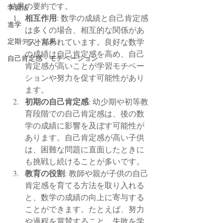
結果の要約です。
学習法
相互作用
: 数学の成績と自己肯定感
進学
は多くの場合、相互的な関係があ
定期テスト結果
ると言われています。良好な数学
の成績は自己肯定感を高め、自己
自己肯定感・モチベーション
肯定感が高いことが学習モチベー
ションや努力を促す可能性があり
ます。
初期の自己肯定感
: 幼少期や初等教
育段階での自己肯定感は、後の数
学の成績に影響を及ぼす可能性が
あります。自己肯定感が高い子供
は、困難な問題に直面したときに
も挑戦し続けることが多いです。
教育の役割
: 教師や親が子供の自己
肯定感を育てる方法を取り入れる
と、数学の成績の向上に寄与する
ことができます。たとえば、努力
や過程を賞賛すること、失敗を学