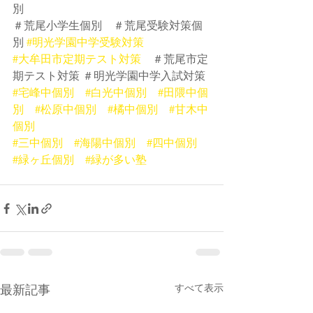
別　
＃荒尾小学生個別　＃荒尾受験対策個
別 
#明光学園中学受験対策
#大牟田市定期テスト対策
　＃荒尾市定
期テスト対策 ＃明光学園中学入試対策
#宅峰中個別
#白光中個別
#田隈中個
別
#松原中個別
#橘中個別
#甘木中
個別
#三中個別
#海陽中個別
#四中個別
#緑ヶ丘個別
#緑が多い塾
最新記事
すべて表示