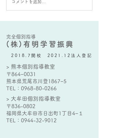
大蛇山：雄と雌の違いが
AIをうまく使う
コメントを追加…
ある？
要な能力とは？
完全個別指導
(株)有明学習振興
2018.7開校 2021.12法人登記
> 熊本個別指導教室
〒864−0031
熊本県荒尾市川登1867−5
TEL：
0968-80-0266
> 大牟田個別指導教室
〒836-0802
福岡県大牟田市日出町1丁目4−１
TEL：
0944-32-9012