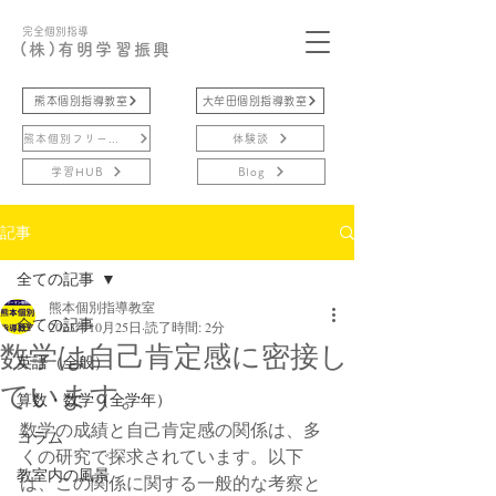
完全個別指導
(株)有明学習振興
熊本個別指導教室
大牟田個別指導教室
熊本個別フリースクール
体験談
学習HUB
Blog
記事
全ての記事
熊本個別指導教室
全ての記事
2023年10月25日
読了時間: 2分
数学は自己肯定感に密接し
英語（全般）
ています。
算数・数学（全学年）
数学の成績と自己肯定感の関係は、多
コラム
くの研究で探求されています。以下
教室内の風景
は、この関係に関する一般的な考察と