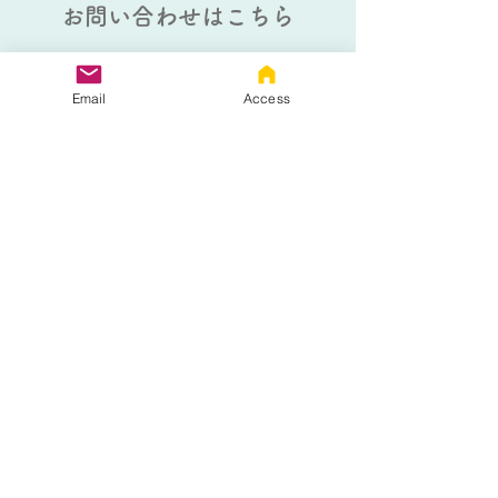
お問い合わせはこちら
Email
Access
以下のフォームにご記入の上、送信
ボタンをクリックしてください。
熊本個別指導教室
大牟田個別指導教室
熊本個別指導教室 フリース
クールコース
生徒さんのお名前
*
生徒さんの学年
*
電話番号
*