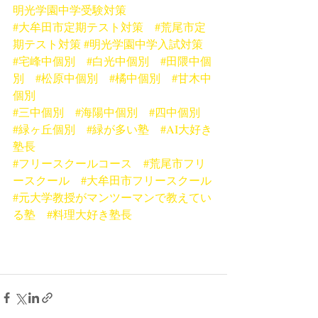
明光学園中学受験対策
#大牟田市定期テスト対策
#荒尾市定
期テスト対策
#明光学園中学入試対策
#宅峰中個別
#白光中個別
#田隈中個
別
#松原中個別
#橘中個別
#甘木中
個別
#三中個別
#海陽中個別
#四中個別
#緑ヶ丘個別
#緑が多い塾
#AI大好き
塾長
#フリースクールコース
#荒尾市フリ
ースクール
#大牟田市フリースクール
#元大学教授がマンツーマンで教えてい
る塾
#料理大好き塾長