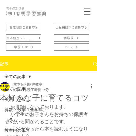
完全個別指導
(株)有明学習振興
熊本個別指導教室
大牟田個別指導教室
熊本個別フリースクール
体験談
学習HUB
Blog
記事
全ての記事
熊本個別指導教室
全ての記事
3月24日
読了時間: 5分
本好きな子に育てるコツ
英語（全般）
　お世話になっております。
算数・数学（全学年）
　小学生のお子さんをお持ちの保護者
コラム
さんから聞かれることです。
　「どうやったら本を読むようになり
教室内の風景
ますか！？」