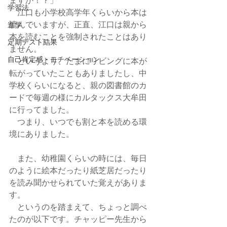
学習法
　江口も小学校高学年くらいから本は
読んでいますが、正直、江口は親から
進学
本を読むことを強制されたことはあり
定期テスト結果
ません。
自己肯定感・モチベーション
　というより、たまにリビングに本が
転がっていたこともありましたし、中
学校くらいになると、親の図書館のカ
ードで毎週の様にカルタックス大牟田
に行ってました。
　つまり、いつでも割と本を読める環
境にありました。
　また、幼稚園くらいの時には、毎日
のように絵本だったり紙芝居だったり
を読み聞かせられていた覚えがありま
す。
　というのを踏まえて、ちょっと調べ
たのが以下です。チャッピー先生から