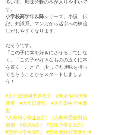
多い本、興味分野の本が入りやすいで
す。
小学校高学年以降
シリーズ、小説、伝
記、知識系、マンガから活字への橋渡
しがしやすくなります。
だそうです。
「この子に本を好きにさせる」ではな
く、「この子が好きなものの近くに本
を置く」ことで、少しでも興味を持っ
てもらうことからスタートしましょ
う！
#大牟田個別指導教室
#熊本個別指導
教室
#大牟田個別
#大牟田中学生個
別
#大牟田小学生個別
#大牟田受験対策
個別
#荒尾個別
#荒尾中学生個別
#荒尾小学生個別
#荒尾受験対策個別
#