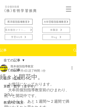
完全個別指導
(株)有明学習振興
熊本個別指導教室
大牟田個別指導教室
熊本個別フリースクール
体験談
学習HUB
Blog
記事
全ての記事
熊本個別指導教室
全ての記事
2025年7月4日
読了時間: 1分
続々と開花中。
英語（全般）
　お世話になっております。
算数・数学（全学年）
　大牟田個別指導教室前のひまわり、
コラム
続々と開花中です。
　おそらく、あと１週間〜２週間で満
教室内の風景
開になるかと思われます。