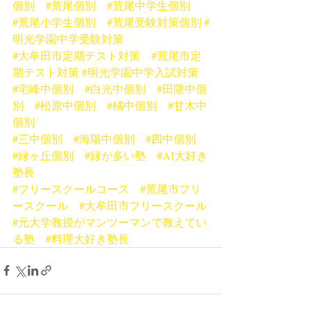
個別
#荒尾個別
#荒尾中学生個別
#荒尾小学生個別
#荒尾受験対策個別
#
明光学園中学受験対策
#大牟田市定期テスト対策
#荒尾市定
期テスト対策
#明光学園中学入試対策
#宅峰中個別
#白光中個別
#田隈中個
別
#松原中個別
#橘中個別
#甘木中
個別
#三中個別
#海陽中個別
#四中個別
#緑ヶ丘個別
#緑が多い塾
#AI大好き
塾長
#フリースクールコース
#荒尾市フリ
ースクール
#大牟田市フリースクール
#元大学教授がマンツーマンで教えてい
る塾
#料理大好き塾長