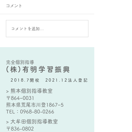
コメント
大蛇山：雄と雌の違いが
AIをうまく使う
コメントを追加…
ある？
要な能力とは？
完全個別指導
(株)有明学習振興
2018.7開校 2021.12法人登記
> 熊本個別指導教室
〒864−0031
熊本県荒尾市川登1867−5
TEL：
0968-80-0266
> 大牟田個別指導教室
〒836-0802