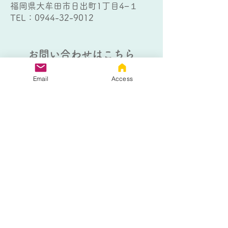
福岡県大牟田市日出町1丁目4−１
TEL：
0944-32-9012
お問い合わせはこちら
Email
Access
以下のフォームにご記入の上、送信
ボタンをクリックしてください。
熊本個別指導教室
大牟田個別指導教室
熊本個別指導教室 フリース
クールコース
生徒さんのお名前
*
生徒さんの学年
*