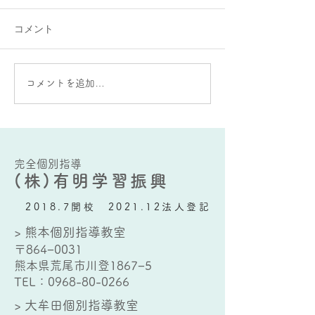
コメント
大牟田個別指導教室の教
某生徒のお気に
コメントを追加…
室前の花壇
牟田個別指導教
完全個別指導
(株)有明学習振興
2018.7開校 2021.12法人登記
> 熊本個別指導教室
〒864−0031
熊本県荒尾市川登1867−5
TEL：
0968-80-0266
> 大牟田個別指導教室