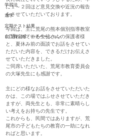
学習法
に１～２回ほど意見交換や近況の報告
をさせていただいております。
進学
定期テスト結果
今回は、主に荒尾の熊本個別指導教室
に通われている生徒さんの保護者様
自己肯定感・モチベーション
と、夏休み前の面談でお話をさせてい
ただいた内容を、できるだけお伝えさ
せていただきました。
ご同席いただいた、荒尾市教育委員会
の大塚先生にも感謝です。
主にどの様なお話をさせていただいた
かは、この場ではふせさせていただき
ますが、両先生とも、非常に素晴らし
い考えをお持ちの先生です。
これからも、民間ではありますが、荒
尾市の子どもたちの教育の一助になれ
ればと思います。