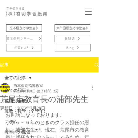
完全個別指導
(株)有明学習振興
熊本個別指導教室
大牟田個別指導教室
熊本個別フリースクール
体験談
学習HUB
Blog
記事
全ての記事
熊本個別指導教室
全ての記事
2023年7月8日
読了時間: 2分
荒尾市教育長の浦部先生
英語（全般）
更新日：
2023年7月28日
算数・数学（全学年）
お世話になっております。
コラム
小学５～６年のときのクラス担任の恩
師・浦部先生が、現在、荒尾市の教育
教室内の風景
長に就任されていらっしゃるため、年