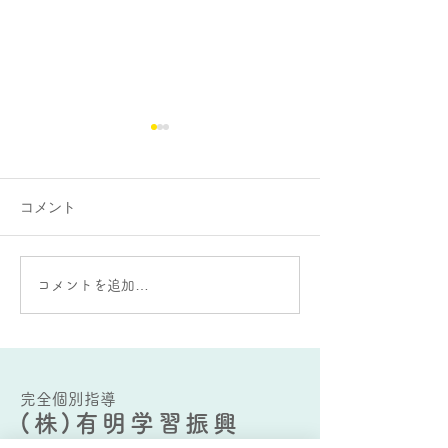
コメント
大蛇山：雄と雌の違いが
AIをうまく使う
コメントを追加…
ある？
要な能力とは？
完全個別指導
(株)有明学習振興