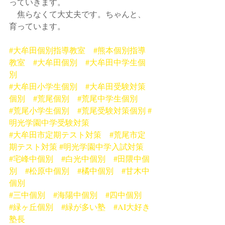
っていきます。
　焦らなくて大丈夫です。ちゃんと、
育っています。
#大牟田個別指導教室
#熊本個別指導
教室
#大牟田個別
#大牟田中学生個
別
#大牟田小学生個別
#大牟田受験対策
個別
#荒尾個別
#荒尾中学生個別
#荒尾小学生個別
#荒尾受験対策個別
#
明光学園中学受験対策
#大牟田市定期テスト対策
#荒尾市定
期テスト対策
#明光学園中学入試対策
#宅峰中個別
#白光中個別
#田隈中個
別
#松原中個別
#橘中個別
#甘木中
個別
#三中個別
#海陽中個別
#四中個別
#緑ヶ丘個別
#緑が多い塾
#AI大好き
塾長