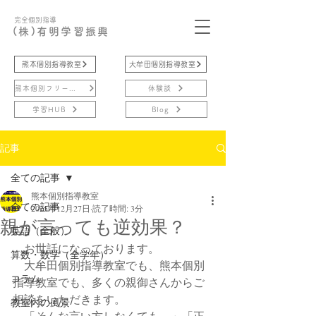
完全個別指導
(株)有明学習振興
熊本個別指導教室
大牟田個別指導教室
熊本個別フリースクール
体験談
学習HUB
Blog
記事
全ての記事
熊本個別指導教室
全ての記事
2025年12月27日
読了時間: 3分
親が言っても逆効果？
英語（全般）
　お世話になっております。
算数・数学（全学年）
　大牟田個別指導教室でも、熊本個別
コラム
指導教室でも、多くの親御さんからご
相談をいただきます。
教室内の風景
　「そんな言い方しなくても…」「正