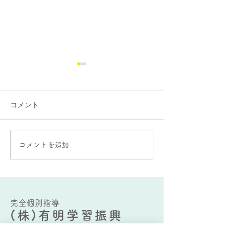
学習における運動のポジ
ティブな側面とネガティ
ブな側面
コメント
お世話になっております。 熊
本個別教室では、一部の講師
AIってすごい！
の中では、スポーツジムでの
筋トレが微妙に流行っていま
コメントを追加…
す。講師の中には、1年半く
らいを掛けて、じわじわと15
キロ程の減量に成功している
ケースもあれば、おそらく、
荒尾市・大牟田市どころか、
完全個別指導
(株)有明学習振興
玉名市まで合わせても(腕力
が)最強の...