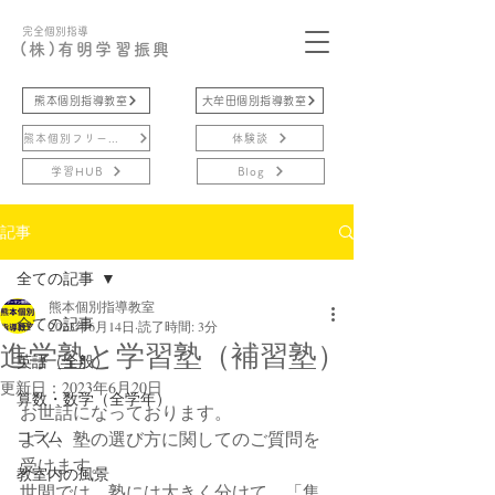
完全個別指導
(株)有明学習振興
熊本個別指導教室
大牟田個別指導教室
熊本個別フリースクール
体験談
学習HUB
Blog
記事
全ての記事
熊本個別指導教室
全ての記事
2023年6月14日
読了時間: 3分
進学塾と学習塾（補習塾）
英語（全般）
更新日：
2023年6月20日
算数・数学（全学年）
お世話になっております。
コラム
よく、塾の選び方に関してのご質問を
受けます。
教室内の風景
世間では、塾には大きく分けて、「集