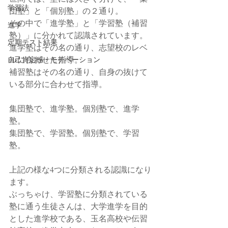
学習法
団塾」と「個別塾」の２通り。
その中で「進学塾」と「学習塾（補習
進学
塾）」に分かれて認識されています。
定期テスト結果
進学塾はその名の通り、志望校のレベ
ルに合わせた指導。
自己肯定感・モチベーション
補習塾はその名の通り、自身の抜けて
いる部分に合わせて指導。
集団塾で、進学塾。個別塾で、進学
塾。
集団塾で、学習塾。個別塾で、学習
塾。
上記の様な4つに分類される認識になり
ます。
ぶっちゃけ、学習塾に分類されている
塾に通う生徒さんは、大学進学を目的
とした進学校である、玉名高校や伝習