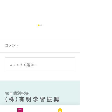
算数と数学の用
に重要です。
コメント
お世話になってお
本個別指導教室で
AIってすごい！
個別指導教室でも
の授業の半数以上
コメントを追加…
学を希望されてい
ちゃけ、算数・数
人から見ると、「
えることある？」
つ人もいました。
完全個別指導
(株)有明学習振興
これ、過去に知り
県全域に校...
2018.7開校 2021.12法人登記