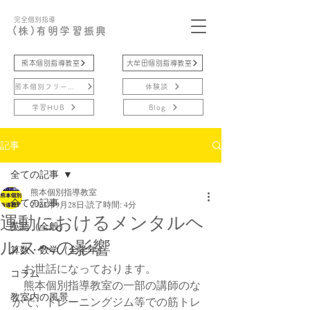
完全個別指導
(株)有明学習振興
熊本個別指導教室
大牟田個別指導教室
熊本個別フリースクール
体験談
学習HUB
Blog
記事
全ての記事
熊本個別指導教室
全ての記事
2023年9月28日
読了時間: 4分
運動におけるメンタルヘ
英語（全般）
ルスへの影響
算数・数学（全学年）
　お世話になっております。
コラム
　熊本個別指導教室の一部の講師のな
教室内の風景
かで、トレーニングジム等での筋トレ