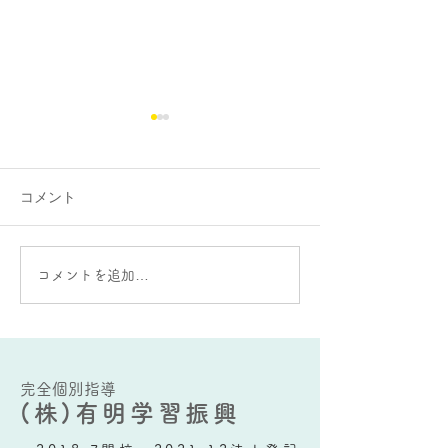
コメント
大蛇山：雄と雌の違いが
AIをうまく使う
コメントを追加…
ある？
要な能力とは？
完全個別指導
(株)有明学習振興