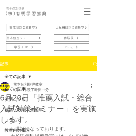
完全個別指導
(株)有明学習振興
熊本個別指導教室
大牟田個別指導教室
熊本個別フリースクール
体験談
学習HUB
Blog
記事
全ての記事
熊本個別指導教室
全ての記事
5月30日
読了時間: 2分
6月20日「推薦入試・総合
英語（全般）
入試対策セミナー」を実施
算数・数学（全学年）
します。
コラム
　お世話になっております。
教室内の風景
　大牟田個別指導教室には、なぜが元