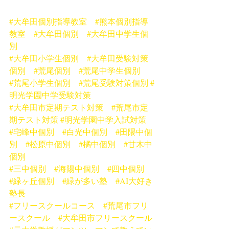
#大牟田個別指導教室
#熊本個別指導
教室
#大牟田個別
#大牟田中学生個
別
#大牟田小学生個別
#大牟田受験対策
個別
#荒尾個別
#荒尾中学生個別
#荒尾小学生個別
#荒尾受験対策個別
#
明光学園中学受験対策
#大牟田市定期テスト対策
#荒尾市定
期テスト対策
#明光学園中学入試対策
#宅峰中個別
#白光中個別
#田隈中個
別
#松原中個別
#橘中個別
#甘木中
個別
#三中個別
#海陽中個別
#四中個別
#緑ヶ丘個別
#緑が多い塾
#AI大好き
塾長
#フリースクールコース
#荒尾市フリ
ースクール
#大牟田市フリースクール