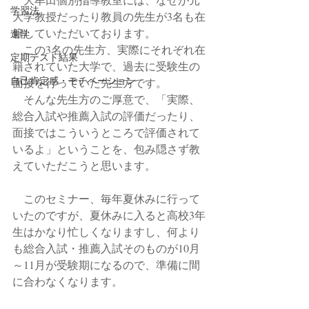
学習法
大学教授だったり教員の先生が3名も在
籍していただいております。
進学
　この3名の先生方、実際にそれぞれ在
定期テスト結果
籍されていた大学で、過去に受験生の
自己肯定感・モチベーション
面接を行っていた先生方です。
　そんな先生方のご厚意で、「実際、
総合入試や推薦入試の評価だったり、
面接ではこういうところで評価されて
いるよ」ということを、包み隠さず教
えていただこうと思います。
　このセミナー、毎年夏休みに行って
いたのですが、夏休みに入ると高校3年
生はかなり忙しくなりますし、何より
も総合入試・推薦入試そのものが10月
～11月が受験期になるので、準備に間
に合わなくなります。