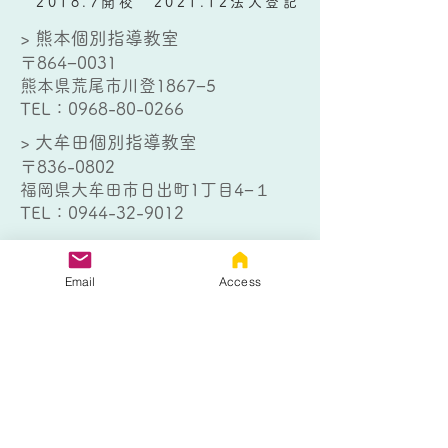
2018.7開校 2021.12法人登記
> 熊本個別指導教室
〒864−0031
熊本県荒尾市川登1867−5
TEL：
0968-80-0266
> 大牟田個別指導教室
〒836-0802
福岡県大牟田市日出町1丁目4−１
TEL：
0944-32-9012
Email
Access
お問い合わせはこちら
以下のフォームにご記入の上、送信
ボタンをクリックしてください。
熊本個別指導教室
大牟田個別指導教室