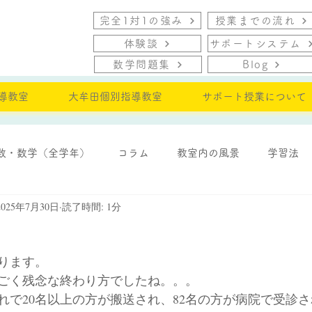
完全1対1の強み
授業までの流れ
体験談
サポートシステム
数学問題集
Blog
導教室
大牟田個別指導教室
サポート授業について
数・数学（全学年）
コラム
教室内の風景
学習法
2025年7月30日
読了時間: 1分
・モチベーション
ります。
ごく残念な終わり方でしたね。。。
れで20名以上の方が搬送され、82名の方が病院で受診