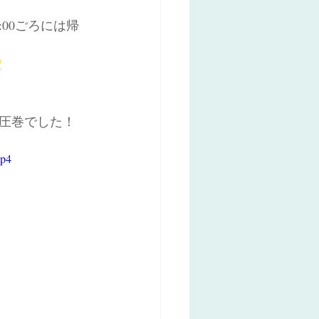
00ごろには帰
/
圧巻でした！
mp4