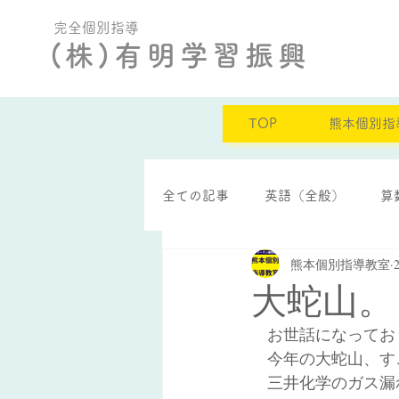
完全個別指導
(株)有明学習振興
TOP
熊本個別指
全ての記事
英語（全般）
算
熊本個別指導教室
定期テスト結果
自己肯定感
大蛇山。
　お世話になってお
　今年の大蛇山、す
　三井化学のガス漏