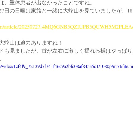
は、重体患者が出なかったことですね。
7日の日曜は家族と一緒に大蛇山を見ていましたが、18:
.com/article/20250727-4MQ6GNB5QZIUPB5QUWH5M2PLEA
大蛇山は迫力ありますね！
ドも見ましたが、首が左右に激しく揺れる様はやっぱり
。
com/video/1cf4f9_72139d7f741f46c9a2bfc08af845a5c1/1080p/mp4/file.