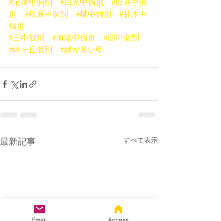
#宅峰中個別
#白光中個別
#田隈中個
別
#松原中個別
#橘中個別
#甘木中
個別
#三中個別
#海陽中個別
#四中個別
#緑ヶ丘個別
#緑が多い塾
最新記事
すべて表示
Email
Access