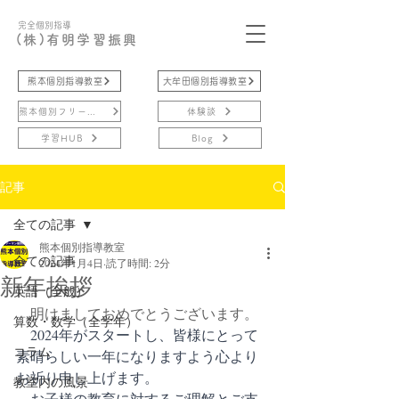
完全個別指導
(株)有明学習振興
熊本個別指導教室
大牟田個別指導教室
熊本個別フリースクール
体験談
学習HUB
Blog
記事
全ての記事
熊本個別指導教室
全ての記事
2024年1月4日
読了時間: 2分
新年挨拶
英語（全般）
　明けましておめでとうございます。
算数・数学（全学年）
2024年がスタートし、皆様にとって
コラム
素晴らしい一年になりますよう心より
お祈り申し上げます。
教室内の風景
　お子様の教育に対するご理解とご支