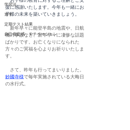
学習法
援に感謝いたします。今年も一緒にお
子様の未来を築いていきましょう。
進学
定期テスト結果
　新年早々に能登半島の地震や、日航
自己肯定感・モチベーション
機の事故など、新年早々に凄惨な話題
ばかりです。お亡くなりになられた
方々のご冥福を心よりお祈りいたしま
す。
　さて、昨年も行ってまいりました。
妙國寺様
で毎年実施されている大晦日
の水行式。