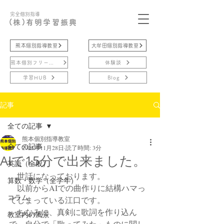
完全個別指導
(株)有明学習振興
熊本個別指導教室
大牟田個別指導教室
熊本個別フリースクール
体験談
学習HUB
Blog
記事
全ての記事
熊本個別指導教室
全ての記事
2025年11月28日
読了時間: 3分
AIで15分で出来ました。
英語（全般）
　世話になっております。
算数・数学（全学年）
　以前からAIでの曲作りに結構ハマっ
コラム
てしまっている江口です。
　ちなみに、真剣に歌詞を作り込ん
教室内の風景
で、自分で「歌ってみた」ものに関し