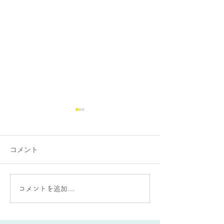
コメント
大蛇山：雄と雌の違いが
AIをうまく使う
コメントを追加…
ある？
要な能力とは？