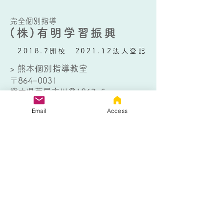
完全個別指導
(株)有明学習振興
2018.7開校 2021.12法人登記
> 熊本個別指導教室
〒864−0031
熊本県荒尾市川登1867−5
TEL：
0968-80-0266
Email
Access
> 大牟田個別指導教室
〒836-0802
福岡県大牟田市日出町1丁目4−１
TEL：
0944-32-9012
お問い合わせはこちら