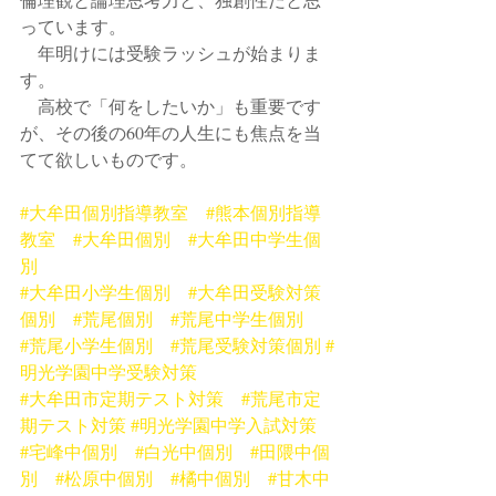
っています。
　年明けには受験ラッシュが始まりま
す。
　高校で「何をしたいか」も重要です
が、その後の60年の人生にも焦点を当
てて欲しいものです。
#大牟田個別指導教室
#熊本個別指導
教室
#大牟田個別
#大牟田中学生個
別
#大牟田小学生個別
#大牟田受験対策
個別
#荒尾個別
#荒尾中学生個別
#荒尾小学生個別
#荒尾受験対策個別
#
明光学園中学受験対策
#大牟田市定期テスト対策
#荒尾市定
期テスト対策
#明光学園中学入試対策
#宅峰中個別
#白光中個別
#田隈中個
別
#松原中個別
#橘中個別
#甘木中