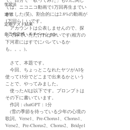
学習法
ては、ニコニコ動画で1万回再生までい
きました(笑)。割合的には2.8%の動画が
進学
1万回らしいです。
定期テスト結果
　アカウントは公表しませんので、探
自己肯定感・モチベーション
してみていただければ幸いです(相方の
下河君にはすでにバレているか
も。。。)。
　さて、本題です。
　今回、ちょっとこなれたヤツがAIを
使って15分でどこまで出来るかという
ことで、やってみました。
　使ったAIは以下です。プロンプトは
その下に書いています。
　作詞：chatGPT：1分
　(雪の季節を待っている少年の心境の
歌詞。Verse1、Pre-Chorus1、Chorus1、
Verse2、Pre-Chorus2、Chorus2、Bridge1 