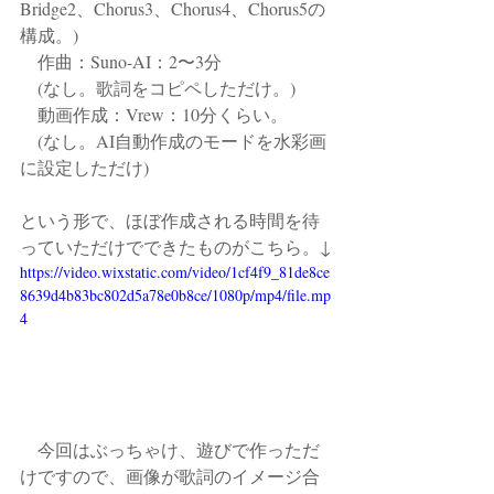
Bridge2、Chorus3、Chorus4、Chorus5の
構成。)
　作曲：Suno-AI：2〜3分
　(なし。歌詞をコピペしただけ。)
　動画作成：Vrew：10分くらい。
　(なし。AI自動作成のモードを水彩画
に設定しただけ)
という形で、ほぼ作成される時間を待
っていただけでできたものがこちら。↓
https://video.wixstatic.com/video/1cf4f9_81de8ce
8639d4b83bc802d5a78e0b8ce/1080p/mp4/file.mp
4
　今回はぶっちゃけ、遊びで作っただ
けですので、画像が歌詞のイメージ合