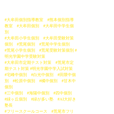
#大牟田個別指導教室
#熊本個別指導
教室
#大牟田個別
#大牟田中学生個
別
#大牟田小学生個別
#大牟田受験対策
個別
#荒尾個別
#荒尾中学生個別
#荒尾小学生個別
#荒尾受験対策個別
#
明光学園中学受験対策
#大牟田市定期テスト対策
#荒尾市定
期テスト対策
#明光学園中学入試対策
#宅峰中個別
#白光中個別
#田隈中個
別
#松原中個別
#橘中個別
#甘木中
個別
#三中個別
#海陽中個別
#四中個別
#緑ヶ丘個別
#緑が多い塾
#AI大好き
塾長
#フリースクールコース
#荒尾市フリ