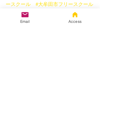
ースクール
#大牟田市フリースクール
#元大学教授がマンツーマンで教えてい
る塾
#料理大好き塾長
#大学入試総合
Email
Access
入試対策
#大学入試推薦入試対策
最新記事
すべて表示