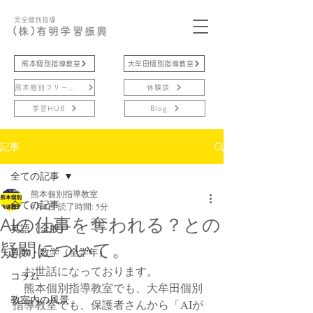
完全個別指導
(株)有明学習振興
熊本個別指導教室
大牟田個別指導教室
熊本個別フリースクール
体験談
学習HUB
Blog
記事
全ての記事
熊本個別指導教室
全ての記事
6月8日
読了時間: 5分
AIの仕事を奪われる？との
英語（全般）
疑問について。
算数・数学（全学年）
　お世話になっております。
コラム
　熊本個別指導教室でも、大牟田個別
教室内の風景
指導教室でも、保護者さんから「AIが