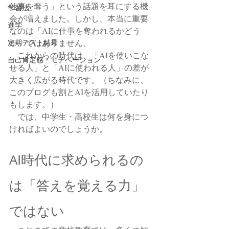
仕事を奪う」という話題を耳にする機
学習法
会が増えました。しかし、本当に重要
進学
なのは「AIに仕事を奪われるかどう
定期テスト結果
か」ではありません。
　これからの時代は、「AIを使いこな
自己肯定感・モチベーション
せる人」と「AIに使われる人」の差が
大きく広がる時代です。（ちなみに、
このブログも割とAIを活用していたり
もします。）
　では、中学生・高校生は何を身につ
ければよいのでしょうか。
AI時代に求められるの
は「答えを覚える力」
ではない