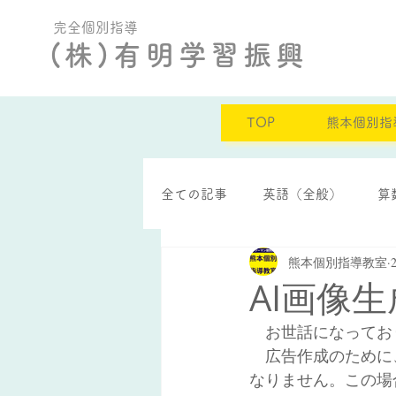
完全個別指導
(株)有明学習振興
TOP
熊本個別指
全ての記事
英語（全般）
算
熊本個別指導教室
定期テスト結果
自己肯定感
AI画像
　お世話になってお
　広告作成のために
なりません。この場