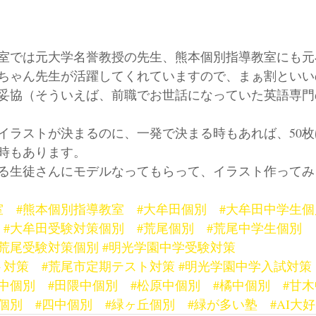
室では元大学名誉教授の先生、熊本個別指導教室にも元
ちゃん先生が活躍してくれていますので、まぁ割といい
妥協（そういえば、前職でお世話になっていた英語専門
イラストが決まるのに、一発で決まる時もあれば、50
時もあります。
る生徒さんにモデルなってもらって、イラスト作ってみ
室
#熊本個別指導教室
#大牟田個別
#大牟田中学生個
#大牟田受験対策個別
#荒尾個別
#荒尾中学生個別
#荒尾受験対策個別
#明光学園中学受験対策
ト対策
#荒尾市定期テスト対策
#明光学園中学入試対策
光中個別
#田隈中個別
#松原中個別
#橘中個別
#甘
個別
#四中個別
#緑ヶ丘個別
#緑が多い塾
#AI大