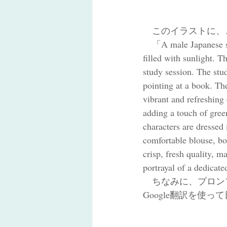
　このイラストに、
　「A male Japanese stud
filled with sunlight. 
study session. The stud
pointing at a book. Th
vibrant and refreshing 
adding a touch of gree
characters are dressed 
comfortable blouse, bo
crisp, fresh quality, ma
portrayal of a dedicat
　ちなみに、プロン
Google翻訳を使