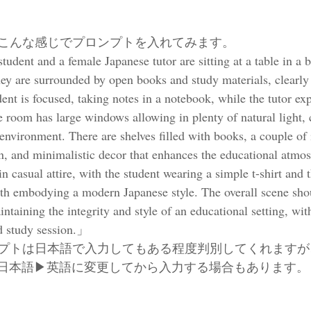
こんな感じでプロンプトを入れてみます。
ent and a female Japanese tutor are sitting at a table in a b
They are surrounded by open books and study materials, clearly
ent is focused, taking notes in a notebook, while the tutor exp
e room has large windows allowing in plenty of natural light, 
environment. There are shelves filled with books, a couple of 
n, and minimalistic decor that enhances the educational atmo
in casual attire, with the student wearing a simple t-shirt and t
th embodying a modern Japanese style. The overall scene sho
intaining the integrity and style of an educational setting, with
ed study session.」
プトは日本語で入力してもある程度判別してくれますが
って日本語▶︎英語に変更してから入力する場合もあります。