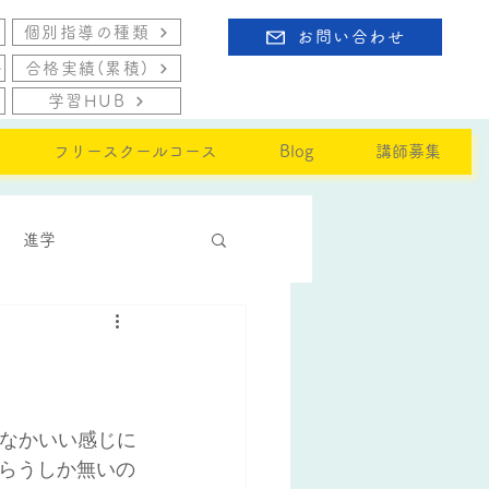
個別指導の種類
お問い合わせ
合格実績(累積)
学習HUB
フリースクールコース
Blog
講師募集
進学
かなかいい感じに
らうしか無いの