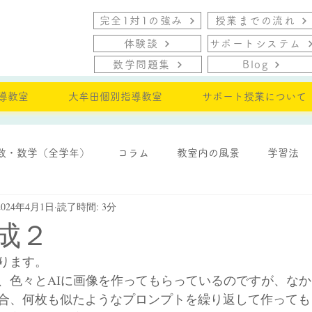
完全1対1の強み
授業までの流れ
体験談
サポートシステム
数学問題集
Blog
導教室
大牟田個別指導教室
サポート授業について
数・数学（全学年）
コラム
教室内の風景
学習法
2024年4月1日
読了時間: 3分
・モチベーション
生成２
ります。
、色々とAIに画像を作ってもらっているのですが、な
合、何枚も似たようなプロンプトを繰り返して作っても