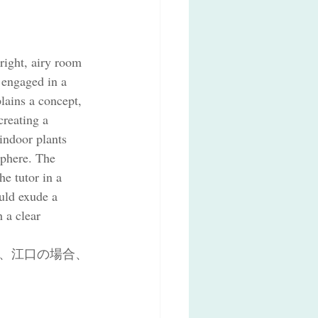
right, airy room 
 engaged in a 
lains a concept, 
creating a 
indoor plants 
sphere. The 
he tutor in a 
uld exude a 
 a clear 
、江口の場合、