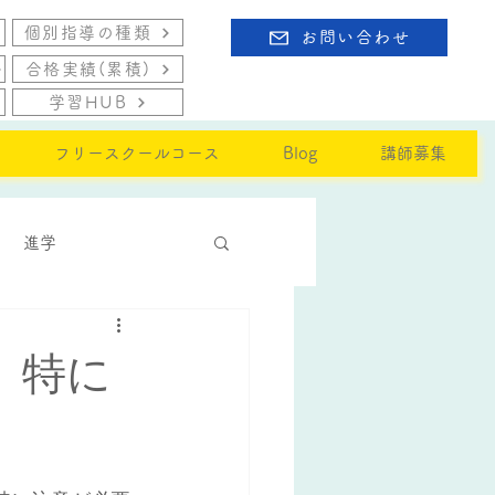
個別指導の種類
お問い合わせ
合格実績(累積)
学習HUB
フリースクールコース
Blog
講師募集
進学
」特に