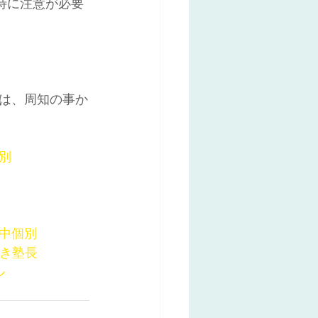
特に注意が必要
は、周知の事か
別
木中個別
好き塾長
ル