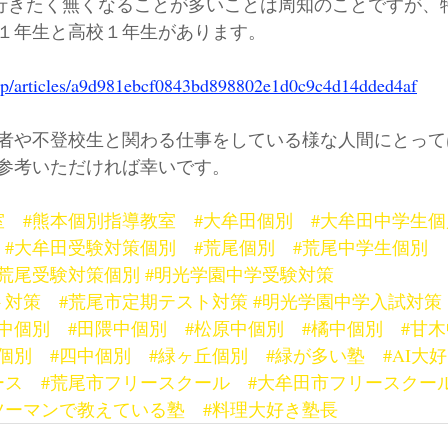
行きたく無くなることが多いことは周知のことですが、
１年生と高校１年生があります。
.jp/articles/a9d981ebcf0843bd898802e1d0c9c4d14dded4af
者や不登校生と関わる仕事をしている様な人間にとって
参考いただければ幸いです。
室
#熊本個別指導教室
#大牟田個別
#大牟田中学生個
#大牟田受験対策個別
#荒尾個別
#荒尾中学生個別
#荒尾受験対策個別
#明光学園中学受験対策
ト対策
#荒尾市定期テスト対策
#明光学園中学入試対策
光中個別
#田隈中個別
#松原中個別
#橘中個別
#甘
個別
#四中個別
#緑ヶ丘個別
#緑が多い塾
#AI大
ース
#荒尾市フリースクール
#大牟田市フリースクー
ツーマンで教えている塾
#料理大好き塾長