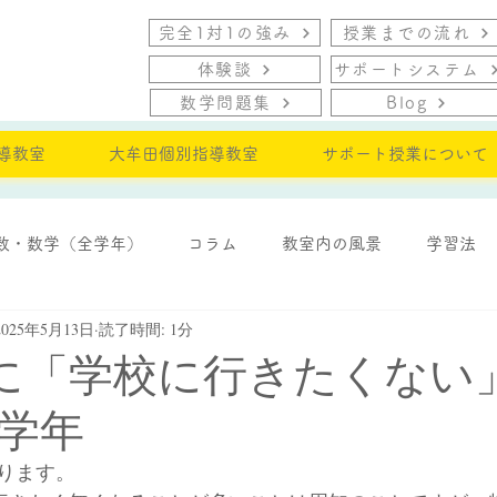
完全1対1の強み
授業までの流れ
体験談
サポートシステム
数学問題集
Blog
導教室
大牟田個別指導教室
サポート授業について
数・数学（全学年）
コラム
教室内の風景
学習法
2025年5月13日
読了時間: 1分
・モチベーション
に「学校に行きたくない
学年
ります。