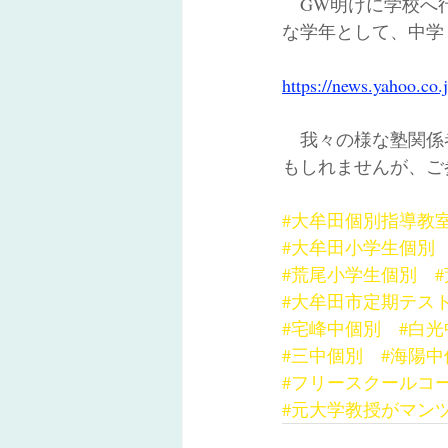
　GW明けに学校へ
な学年として、中学
https://news.yahoo.co
　我々の様な塾関係
もしれませんが、ご
#大牟田個別指導教
#大牟田小学生個別
#荒尾小学生個別
#大牟田市定期テス
#宅峰中個別
#白
#三中個別
#海陽中
#フリースクールコ
#元大学教授がマン