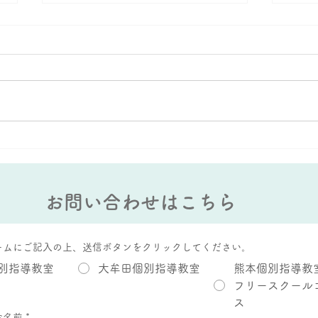
大蛇山：雄と雌の違いがあ
AI
る？
能力
お問い合わせはこちら
ームにご記入の上、送信ボタンをクリックしてください。
別指導教室
大牟田個別指導教室
熊本個別指導教
フリースクール
ス
お名前
*