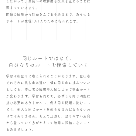
したがって、生徒への理解度も授業を重ねるごとに
深まっていきます。
問題の解説から計画を立てる手助けまで、あらゆる
サポートが生徒1人1人のために行われます。
​同じルートではなく、
自分なりのルートを模索していく
学習は山登りに喩えられることがあります。登山者
それぞれに挑む山は違い、仮に同じ山に挑んでいた
としても、登山者の経験や天候によって登山ルート
が変わります。
学習も同じで、必ずしも同じ問題に
挑む必要はありませんし、例え同じ問題に挑むにし
ても、他人と同じルートを辿らなければならないわ
けではありません。
あえて迂回し、登りやすい方向
から登っていく方がかえって時間の短縮になること
もあるでしょう。