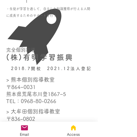
・生徒が学習を通して、自立した知識獲得が行える人間
に成長するためのサポートを行う
完全個別指導
(株)有明学習振興
2018.7開校 2021.12法人登記
> 熊本個別指導教室
〒864−0031
熊本県荒尾市川登1867−5
TEL：
0968-80-0266
> 大牟田個別指導教室
〒836-0802
福岡県大牟田市日出町1丁目4−１
TEL：
0944-32-9012
Email
Access