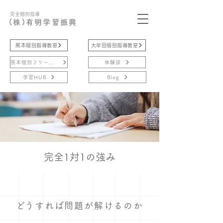
完全個別指導
(株)有明学習振興
熊本個別指導教室
大牟田個別指導教室
熊本個別フリースクール
体験談
学習HUB
Blog
完全1対1の強み
​どうすれば問題が解けるのか