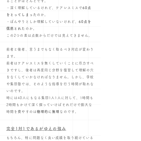
ることがほとんどです。
・深く理解しているけれど、ケアレスミスで
60点
をとってしまった
のか。
・ぼんやりとしか理解していないけれど、
60点を
偶然とれた
のか。
この2つの差は点数からだけでは見えてきません。
前者と後者、言うまでもなく取るべき対応が変わり
ます。
前者はケアレスミスを無くしていくことに尽力すべ
きですし、後者は再度同じ分野を復習して理解の穴
をなくしていかなければなりません。しかし、学校
や集団塾では、そのような指導を行う時間が取れな
いのです。
時には40人にもなる集団1人1人に対して、1時間も
2時間もかけて深く探っていけばそれだけで膨大な
時間を費やすのは
物理的に無理
なのです。
​完全1対1であるがゆえの強み
​もちろん、特に問題なく良い成績を取り続けている