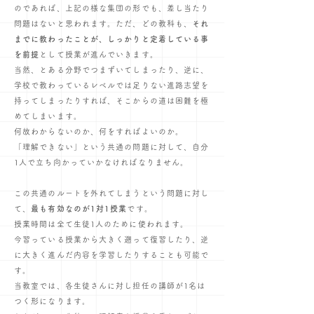
のであれば、上記の様な集団の形でも、差し当たり
問題はないと思われます。
ただ、どの教科も、
それ
までに教わったことが、しっかりと定着している事
を前提
として授業が進んでいきます。
当然、とある分野でつまずいてしまったり、逆に、
学校で教わっているレベルでは足りない進路志望を
持ってしまったりすれば、そこからの道は困難を極
めてしまいます。
何故わからないのか、何をすればよいのか。
「理解できない」という共通の問題に対して、自分
1人で立ち向かっていかなければなりません。
この共通のルートを外れてしまうという問題に対し
て、
最も有効なのが1対1授業
です。
授業時間は全て生徒1人のために使われます。
今習っている授業から大きく遡って復習したり、逆
に大きく進んだ内容を学習したりすることも可能で
す。
当教室では、各生徒さんに対し担任の講師が1名は
つく形になります。