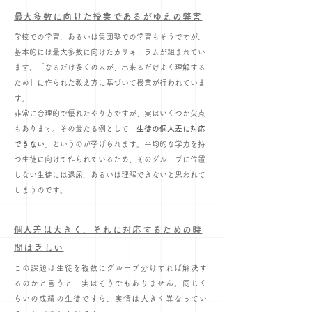
​最大多数に向けた授業であるがゆえの弊害
学校での学習、あるいは集団塾での学習もそうですが、
基本的には最大多数に向けたカリキュラムが組まれてい
ます。「なるだけ多くの人が、出来るだけよく理解する
ため」に作られた教え方に基づいて授業が行われていま
す。
非常に合理的で優れたやり方ですが、実はいくつか欠点
もあります。その最たる例として「
生徒の個人差に対応
できない
」というのが挙げられます。平均的な学力を持
つ生徒に向けて作られているため、そのグループに位置
しない生徒には退屈、あるいは理解できないと思われて
しまうのです。
​個人差は大きく、それに対応するための時
間は乏しい
この課題は生徒を複数にグループ分けすれば解決す
るのかと言うと、実はそうでもありません。同じく
らいの成績の生徒ですら、実情は大きく異なってい