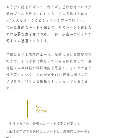
もう少し話を広げると、例えば志望校合格という共
通のゴールを目指すにしても、その方法はやはり1
人1人大なり小なり異なっている方が自然です。
自分に最適なルートを探して、そのルートを進むた
めに必要な力を身につけ、一歩一歩進んでいくのが
何よりの近道
となります。
学校における成績向上から、受験における志望校合
格まで、それぞれに異なっている目標に対して、生
徒個々人の経験や理解傾向を尊重し、その上で自主
性を育てていく。
それが完全1対1授業の最大の利
点であり、我々の最優先のミッションでもありま
す。
Our
School
・​生徒それぞれに最適なルートを模索し提案する
​・生徒の学習を多角的にサポートし、成績向上の一助と