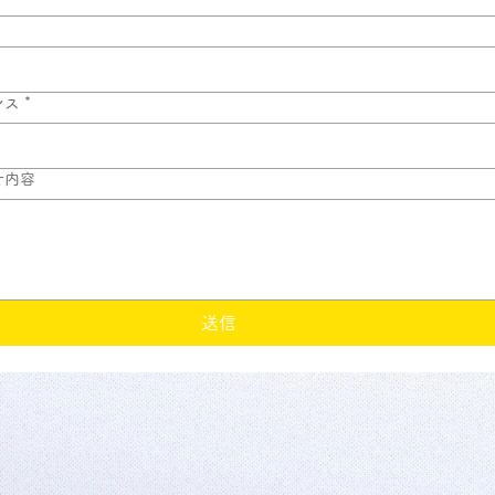
レス
*
せ内容
送信