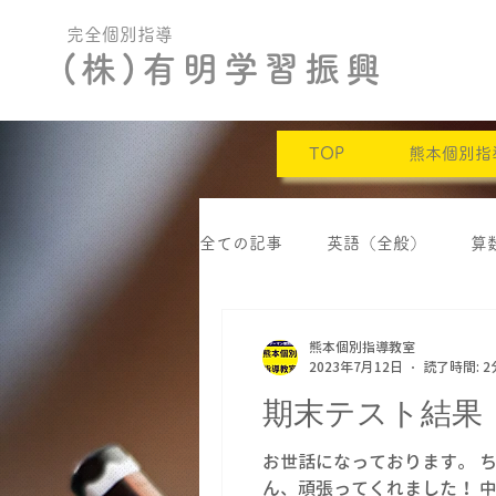
完全個別指導
(株)有明学習振興
TOP
熊本個別指
全ての記事
英語（全般）
算
定期テスト結果
自己肯定感
熊本個別指導教室
2023年7月12日
読了時間: 2
期末テスト結果
お世話になっております。 
ん、頑張ってくれました！ 