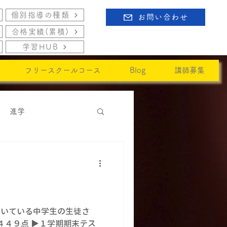
個別指導の種類
お問い合わせ
合格実績(累積)
学習HUB
フリースクールコース
Blog
講師募集
進学
頂いている中学生の生徒さ
４４９点 ▶１学期期末テス