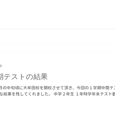
分
期テストの結果
2月の中旬頃に大牟田校を開校させて頂き、今回の１学期中間テ
な結果を残してくれました。 中学２年生 １年時学年末テスト