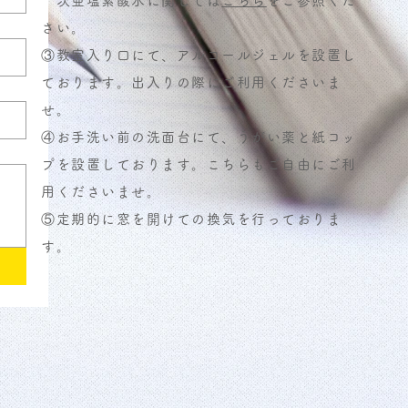
次亜塩素酸水に関しては
こちら
をご参照くだ
さい。
③教室入り口にて、アルコールジェルを設置し
ております。出入りの際にご利用くださいま
せ。
④お手洗い前の洗面台にて、うがい薬と紙コッ
プを設置しております。こちらもご自由にご利
用くださいませ。
​⑤定期的に窓を開けての換気を行っておりま
す。