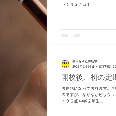
ト：４５７点！...
熊本個別指導教室
2023年5月26日
読了時間: 1
開校後、初の定
お世話になっております。 
のですが、なかなかビックリ
ト９６点 中学２年生...