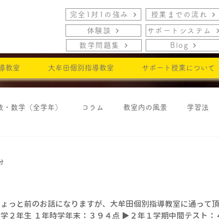
完全1対1の強み
授業までの流れ
体験談
サポートシステム
数学問題集
Blog
導教室
大牟田個別指導教室
サポート授業について
数・数学（全学年）
コラム
教室内の風景
学習法
・モチベーション
分
ちょっと前のお話になりますが、大牟田個別指導教室に通って
中学２年生 １年時学年末：３９４点 ▶２年１学期中間テスト：