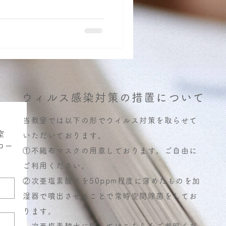
ウィルス感染対策の措置について
当教室では以下の形でウイルス対策を取らせて
室
いただいております。
コー
①不織布マスクの用意しております。ご自由に
ご利用ください。
②次亜塩素酸水を50ppm程度に薄めたものを加
湿器で噴出させることで常時空間除菌をしてお
ります。