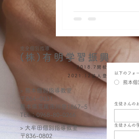
完全個別指導
(株)有明学習振興
2018.7開校
以下のフォ
2021.12法人登記
熊本個
> 熊本個別指導教室
〒864−0031
生徒さんの
熊本県荒尾市川登1867−5
TEL：
0968-80-0266
生徒さんの
> 大牟田個別指導教室
〒836-0802