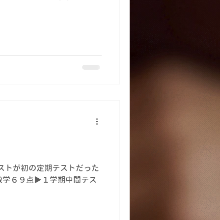
ストが初の定期テストだった
数学６９点▶１学期中間テス