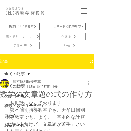
完全個別指導
(株)有明学習振興
熊本個別指導教室
大牟田個別指導教室
熊本個別フリースクール
体験談
学習HUB
Blog
記事
全ての記事
熊本個別指導教室
全ての記事
2023年9月15日
読了時間: 4分
数学の文章題の式の作り方
英語（全般）
　お世話になっております。
算数・数学（全学年）
　熊本個別指導教室でも、大牟田個別
コラム
指導教室でも、よく、「基本的な計算
は大丈夫だけど、文章題が苦手」とい
教室内の風景
うお声をよく聞きます。