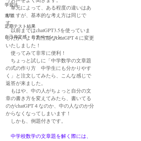
学習法
　単元によって、ある程度の違いはあ
りますが、基本的な考え方は同じで
進学
す、
定期テスト結果
　以前まではchatGPT3.5を使っていま
自己肯定感・モチベーション
したが、より高性能なchatGPT４に変更
いたしました！
　使ってみて非常に便利！
　ちょっと試しに「中学数学の文章題
の式の作り方　中学生にも分かりやす
く」と注文してみたら、こんな感じで
返答が来ました。
　もはや、中の人がちょっと自分の文
章の書き方を変えてみたら、書いてる
のがchatGPT４なのか、中の人なのか分
からなくなってしまいます！
　しかも、例題付きです。
　中学校数学の文章題を解く際には、