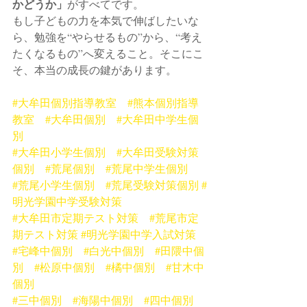
かどうか」
がすべてです。
もし子どもの力を本気で伸ばしたいな
ら、勉強を“やらせるもの”から、“考え
たくなるもの”へ変えること。そこにこ
そ、本当の成長の鍵があります。
#大牟田個別指導教室
#熊本個別指導
教室
#大牟田個別
#大牟田中学生個
別
#大牟田小学生個別
#大牟田受験対策
個別
#荒尾個別
#荒尾中学生個別
#荒尾小学生個別
#荒尾受験対策個別
#
明光学園中学受験対策
#大牟田市定期テスト対策
#荒尾市定
期テスト対策
#明光学園中学入試対策
#宅峰中個別
#白光中個別
#田隈中個
別
#松原中個別
#橘中個別
#甘木中
個別
#三中個別
#海陽中個別
#四中個別