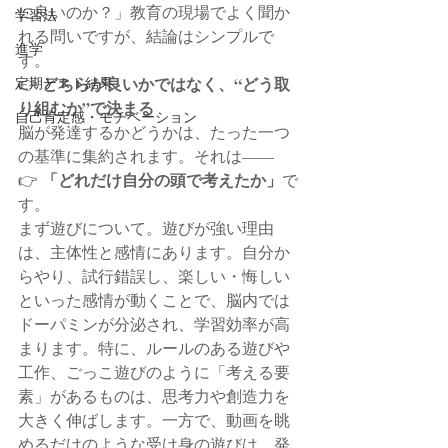
に良いのか？」教育の現場でよく聞か
学習法
れる問いですが、結論はシンプルで
進学
す。
どちらが良いかではなく、“どう取
定期テスト結果
👉 
り組むか”で決まる
自己肯定感・モチベーション
脳が発達するかどうかは、たった一つ
の基準に集約されます。それは――
「どれだけ自分の頭で考えたか」
👉 
で
す。
まず遊びについて。遊びが強い理由
は、主体性と感情にあります。自分か
らやり、試行錯誤し、楽しい・悔しい
といった感情が動くことで、脳内では
ドーパミンが分泌され、学習効率が高
まります。特に、ルールのある遊びや
工作、ごっこ遊びのように「考える要
素」があるものは、思考力や創造力を
大きく伸ばします。一方で、動画を眺
めるだけのような受け身の遊びは、発