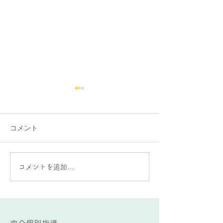
コメント
大蛇山：雄と雌の違いが
AIをうまく使う
コメントを追加…
ある？
要な能力とは？