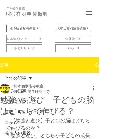
完全個別指導
(株)有明学習振興
熊本個別指導教室
大牟田個別指導教室
熊本個別フリースクール
体験談
学習HUB
Blog
記事
全ての記事
熊本個別指導教室
全ての記事
4月18日
読了時間: 2分
勉強 vs 遊び 子どもの脳
英語（全般）
はどっちで伸びる？
算数・数学（全学年）
　【勉強と遊び】子どもの脳はどちら
コラム
で伸びるのか？
教室内の風景
「勉強と遊び、どちらが子どもの成長