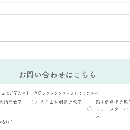
大蛇山：雄と雌の違いがあ
AI
る？
能力
お問い合わせはこちら
ームにご記入の上、送信ボタンをクリックしてください。
別指導教室
大牟田個別指導教室
熊本個別指導教
フリースクール
ス
お名前
*