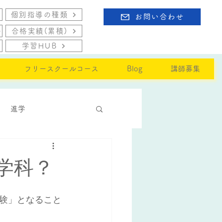
個別指導の種類
お問い合わせ
合格実績(累積)
学習HUB
フリースクールコース
Blog
講師募集
進学
学科？
験」となること