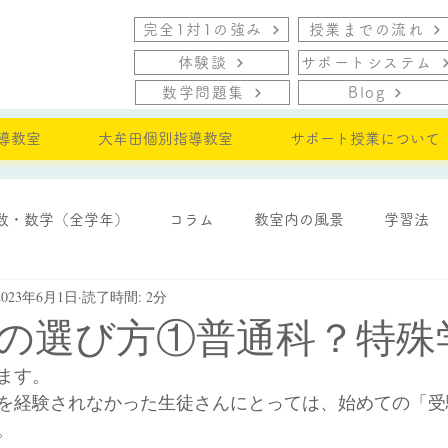
完全1対1の強み
授業までの流れ
体験談
サポートシステム
数学問題集
Blog
導教室
大牟田個別指導教室
サポート授業について
数・数学（全学年）
コラム
教室内の風景
学習法
2023年6月1日
読了時間: 2分
・モチベーション
の選び方①普通科？特殊
ます。
を経験されなかった生徒さんにとっては、始めての「受
。