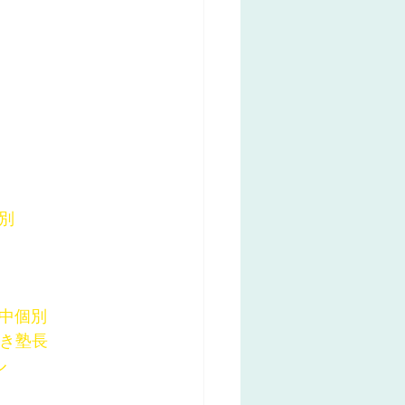
別
木中個別
好き塾長
ル