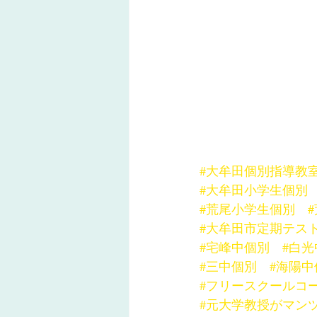
#大牟田個別指導教
#大牟田小学生個別
#荒尾小学生個別
#大牟田市定期テス
#宅峰中個別
#白
#三中個別
#海陽中
#フリースクールコ
#元大学教授がマン