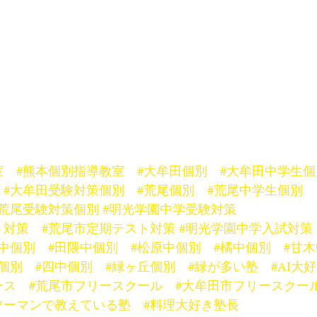
室
#熊本個別指導教室
#大牟田個別
#大牟田中学生個
#大牟田受験対策個別
#荒尾個別
#荒尾中学生個別
#荒尾受験対策個別
#明光学園中学受験対策
ト対策
#荒尾市定期テスト対策
#明光学園中学入試対策
光中個別
#田隈中個別
#松原中個別
#橘中個別
#甘
個別
#四中個別
#緑ヶ丘個別
#緑が多い塾
#AI大
ース
#荒尾市フリースクール
#大牟田市フリースクー
ツーマンで教えている塾
#料理大好き塾長