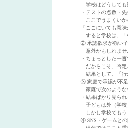
　学校はどうしても
・テストの点数・先
　ここでうまくいか
「ここにいても意味
　すると学校は、「
② 承認欲求が強い
　意外かもしれませ
・ちょっとした一言
　だからこそ、否定
　結果として、「行
③ 家庭で承認が不
　家庭で次のような
・結果ばかり見られ
　子どもは外（学校
　しかし学校でもう
④ SNS・ゲームと
　現代ではここも重