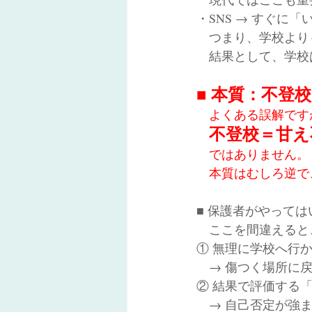
・SNS → すぐに
　つまり、学校より
　結果として、学校
■ 本質：不登
　よくある誤解です
不登校＝甘え
　ではありません。
　本質はむしろ逆で
■ 保護者がやって
　ここを間違えると
① 無理に学校へ行
　→ 傷つく場所に
② 結果で評価する
　→ 自己否定が強