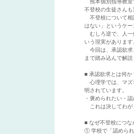
　熊本個別指導教室
不登校の生徒さんも
　不登校について相
はない」というケー
　むしろ逆で、人一
いう現実があります
　今回は、承認欲求
まで踏み込んで解説
■ 承認欲求とは何か
　心理学では、マズ
明されています。
・褒められたい・認
　これは決してわが
■ なぜ不登校につ
① 学校で「認めら