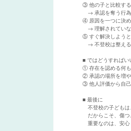
③ 他の子と比較す
　→ 承認を奪う行
④ 原因を一つに決
　→ 理解されてい
⑤ すぐ解決しよう
　→ 不登校は整え
■ ではどうすればい
① 存在を認める何
② 承認の場所を増
③ 他人評価から自
■ 最後に
　不登校の子どもは
　だからこそ、傷つ
　重要なのは、安心