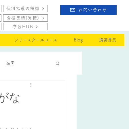
個別指導の種類
お問い合わせ
合格実績(累積)
学習HUB
フリースクールコース
Blog
講師募集
進学
がな