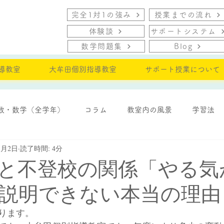
完全1対1の強み
授業までの流れ
体験談
サポートシステム
数学問題集
Blog
導教室
大牟田個別指導教室
サポート授業について
数・数学（全学年）
コラム
教室内の風景
学習法
5月2日
読了時間: 4分
・モチベーション
と不登校の関係「やる気
説明できない本当の理由
ります。